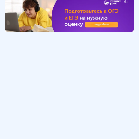
Обучение
ИнтернетУрок
Помощь
© ИнтернетУрок, 2009-
2026
8 (800) 775-41-21
info@interneturok.ru
101 000, г. Москва а/я 711 ООО «ИНТЕРДА»