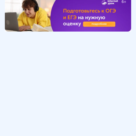
Обучение
ИнтернетУрок
Помощь
© ИнтернетУрок, 2009-
2026
8 (800) 775-41-21
info@interneturok.ru
101 000, г. Москва а/я 711 ООО «ИНТЕРДА»