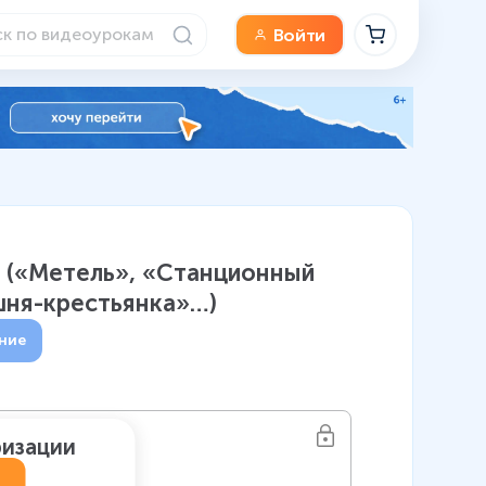
Войти
» («Метель», «Станционный
шня-крестьянка»…)
ние
ризации