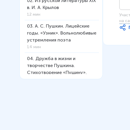
02
.
Из русской литературы XIX
в. И. А. Крылов
12 мин
Учас
на са
03
.
А. С. Пушкин. Лицейские
годы. «Узник». Вольнолюбивые
устремления поэта
14 мин
04
.
Дружба в жизни и
творчестве Пушкина.
Стихотворение «Пущину».
Художественные особенности
стихотворного послания
10 мин
05
.
А. С. Пушкин. Страницы
жизни и творчества.
Стихотворения «И. И.
Пущину», «Узник» и «Зимнее