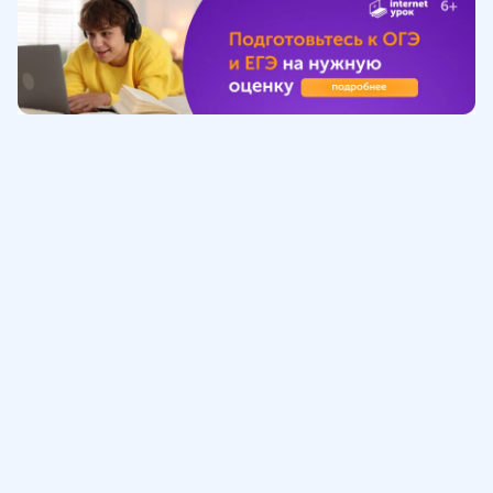
Обучение
ИнтернетУрок
Помощь
© ИнтернетУрок, 2009-
2026
8 (800) 775-41-21
info@interneturok.ru
101 000, г. Москва а/я 711 ООО «ИНТЕРДА»