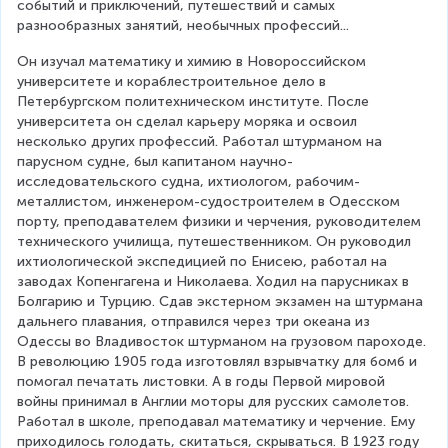
событий и приключений, путешествий и самых 
разнообразных занятий, необычных профессий...
Он изучал математику и химию в Новороссийском 
университете и кораблестроительное дело в 
Петербургском политехническом институте. После 
университета он сделал карьеру моряка и освоил 
несколько других профессий. Работал штурманом на 
парусном судне, был капитаном научно-
исследовательского судна, ихтиологом, рабочим-
металлистом, инженером-судостроителем в Одесском 
порту, преподавателем физики и черчения, руководителем 
технического училища, путешественником. Он руководил 
ихтиологической экспедицией по Енисею, работал на 
заводах Копенгагена и Николаева. Ходил на парусниках в 
Болгарию и Турцию. Сдав экстерном экзамен на штурмана 
дальнего плавания, отправился через три океана из 
Одессы во Владивосток штурманом на грузовом пароходе. 
В революцию 1905 года изготовлял взрывчатку для бомб и 
помогал печатать листовки. А в годы Первой мировой 
войны принимал в Англии моторы для русских самолетов. 
Работал в школе, преподавал математику и черчение. Ему 
приходилось голодать, скитаться, скрываться. В 1923 году 