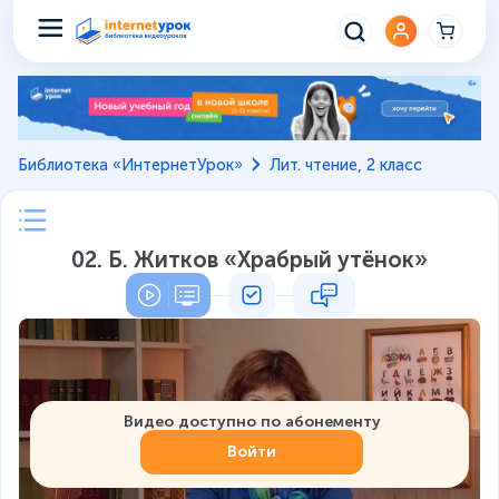
Библиотека «ИнтернетУрок»
Лит. чтение, 2 класс
02. Б. Житков «Храбрый утёнок»
Видео доступно по абонементу
Войти