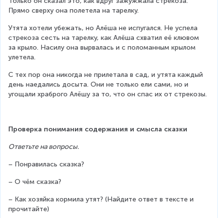
Только он сказал это, как вдруг зажужжала стрекоза. 
Прямо сверху она полетела на тарелку.
Утята хотели убежать, но Алёша не испугался. Не успела 
стрекоза сесть на тарелку, как Алёша схватил её клювом 
за крыло. Насилу она вырвалась и с поломанным крылом 
улетела.
С тех пор она никогда не прилетала в сад, и утята каждый 
день наедались досыта. Они не только ели сами, но и 
угощали храброго Алёшу за то, что он спас их от стрекозы.
Проверка понимания содержания и смысла сказки
Ответьте на вопросы.
– Понравилась сказка?
– О чём сказка?
– Как хозяйка кормила утят? (Найдите ответ в тексте и 
прочитайте)