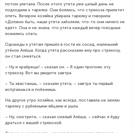
потом улетала. После этого утята уже целый день не 
подходили к тарелке. Они боялись, что стрекоза прилетит 
опять. Вечером хозяйка убирала тарелку и говорила: 
«Должно быть, наши утята заболели, что-то они ничего не 
едят». Она и не знала, что утята каждый вечер голодные 
ложились спать.
Однажды к утятам пришёл в гости их сосед, маленький 
утёнок Алёша. Когда утята рассказали ему про стрекозу, 
он стал смеяться.
– Ну и храбрецы! – сказал он. – Я один прогоню эту 
стрекозу. Вот вы увидите завтра.
– Ты хвастаешь, – сказали утята, – завтра ты первый 
испугаешься и побежишь.
На другое утро хозяйка, как всегда, поставила на землю 
тарелку с рублеными яйцами и ушла.
– Ну, смотрите, – сказал смелый Алёша, – сейчас я буду 
драться с вашей стрекозой.