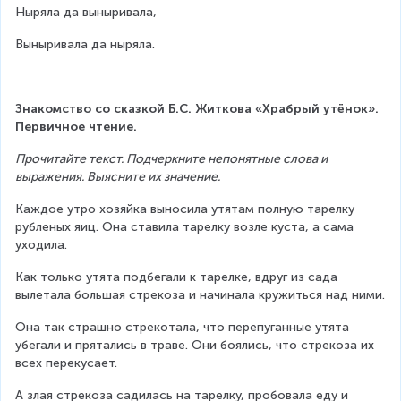
Ныряла да выныривала,
Выныривала да ныряла.
Знакомство со сказкой Б.С. Житкова «Храбрый утёнок». 
Первичное чтение.
Прочитайте текст. Подчеркните непонятные слова и 
выражения. Выясните их значение.
Каждое утро хозяйка выносила утятам полную тарелку 
рубленых яиц. Она ставила тарелку возле куста, а сама 
уходила.
Как только утята подбегали к тарелке, вдруг из сада 
вылетала большая стрекоза и начинала кружиться над ними.
Она так страшно стрекотала, что перепуганные утята 
убегали и прятались в траве. Они боялись, что стрекоза их 
всех перекусает.
А злая стрекоза садилась на тарелку, пробовала еду и 