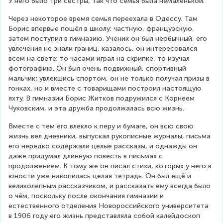
У него было три сестры, так что семья была немаленькой.
Через некоторое время семья переехала в Одессу. Там 
Борис впервые пошёл в школу: частную, французскую, 
затем поступил в гимназию. Ученик он был необычный, его 
увлечения не знали границ, казалось, он интересовался 
всем на свете: то часами играл на скрипке, то изучал 
фотографию. Он был очень подвижный, спортивный 
мальчик; увлекшись спортом, он не только получал призы в 
гонках, но и вместе с товарищами построил настоящую 
яхту. В гимназии Борис Житков подружился с Корнеем 
Чуковским, и эта дружба продолжалась всю жизнь.
Вместе с тем его влекло к перу и бумаге, он всю свою 
жизнь вел дневники, выпускал рукописные журналы, письма 
его нередко содержали целые рассказы, и однажды он 
даже придумал длинную повесть в письмах с 
продолжением. К тому же он писал стихи, которых у него в 
юности уже накопилась целая тетрадь. Он был ещё и 
великолепным рассказчиком, и рассказать ему всегда было 
о чём, поскольку после окончания гимназии и 
естественного отделения Новороссийского университета 
в 1906 году его жизнь представляла собой калейдоскоп 