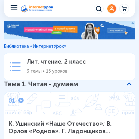
Лит. чтение 2 класс – Уроки 
Библиотека «ИнтернетУрок»
Лит. чтение
,
2 класс
3
темы
•
15
уроков
Тема
1
.
Читая - думаем
01
К. Ушинский «Наше Отечество»; В.
Орлов «Родное». Г. Ладонщиков
«Скворец на чужбине»