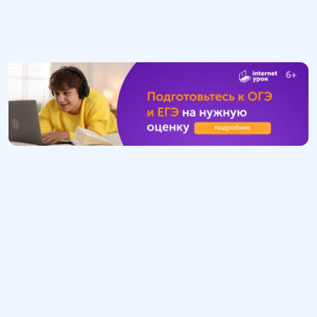
Обучение
ИнтернетУрок
Помощь