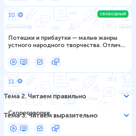
10
СВОБОДНЫЙ
Потешки и прибаутки — малые жанры
устного народного творчества. Отличия
прибаутки от потешки. Слово как
средство создания образа
11
Тема
2
.
Читаем правильно
Скороговорки
Тема
3
.
Читаем выразительно