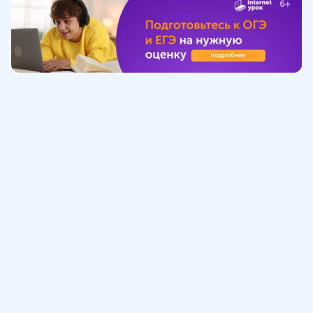
Обучение
ИнтернетУрок
Помощь
© ИнтернетУрок, 2009-
2026
8 (800) 775-41-21
info@interneturok.ru
101 000, г. Москва а/я 711 ООО «ИНТЕРДА»