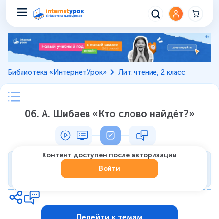
Библиотека «ИнтернетУрок»
Лит. чтение, 2 класс
06. А. Шибаев «Кто слово найдёт?»
Контент доступен после авторизации
Тренировка
Войти
0
из
7
1
Перейти к темам