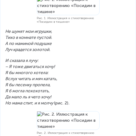
Рис. 1. Иллюстрация к стихотворению
«Посидим в тишине»
Не шумят мои игрушки,
Тихо в комнате пустой.
А по маминой подушке
Луч крадется золотой.
И сказала я лучу:
– Я тоже двигаться хочу!
Я бы многого хотела:
Вслух читать и мяч катать,
Я бы песенку пропела,
Я б могла похохотать,
Да мало ль я чего хочу!
Но мама спит, и я молчу 
(рис. 2)
.
Рис. 2. Иллюстрация к стихотворению