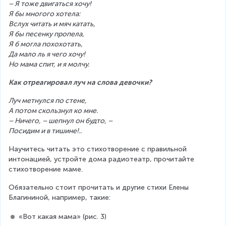
– Я тоже двигаться хочу!
Я бы многого хотела:
Вслух читать и мяч катать,
Я бы песенку пропела,
Я б могла похохотать,
Да мало ль я чего хочу!
Но мама спит, и я молчу.
Как отреагировал луч на слова девочки?
Луч метнулся по стене,
А потом скользнул ко мне.
– Ничего, – шепнул он будто, –
Посидим и в тишине!..
Научитесь читать это стихотворение с правильной 
интонацией, устройте дома радиотеатр, прочитайте 
стихотворение маме.
Обязательно стоит прочитать и другие стихи Елены 
Благининой, например, такие:
«Вот какая мама» (рис. 3)