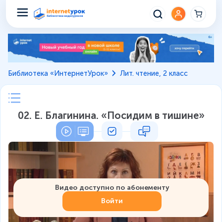
Библиотека «ИнтернетУрок»
Лит. чтение, 2 класс
02. Е. Благинина. «Посидим в тишине»
Видео доступно по абонементу
Войти