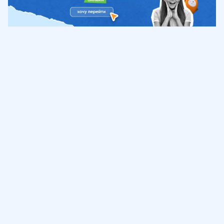
Обучение
ИнтернетУрок
Помощь
© ИнтернетУрок, 2009-
2026
8 (800) 775-41-21
info@interneturok.ru
101 000, г. Москва а/я 711 ООО «ИНТЕРДА»
Соглашение о пользовании сайтом
Сведения об образовательной программе