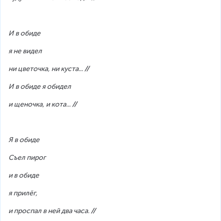
И в обиде
я не видел
ни цветочка, ни куста... 
//
И в обиде я обидел
и щеночка, и кота... 
//
Я в обиде
Съел пирог
и в обиде
я прилёг,
и проспал в ней два часа. 
//