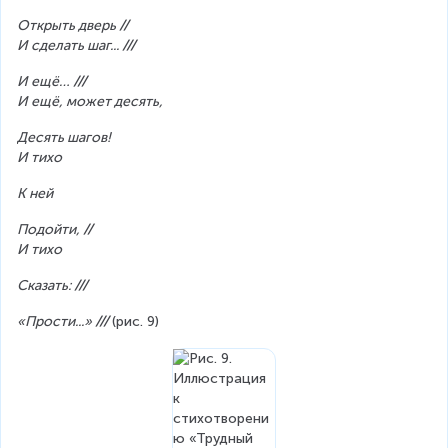
Открыть дверь 
//
И сделать шаг... 
///
И ещё… 
///
И ещё, может десять,
Десять шагов!
И тихо
К ней
Подойти, 
//
И тихо
Сказать: 
///
«Прости...» 
/// 
(рис. 9)