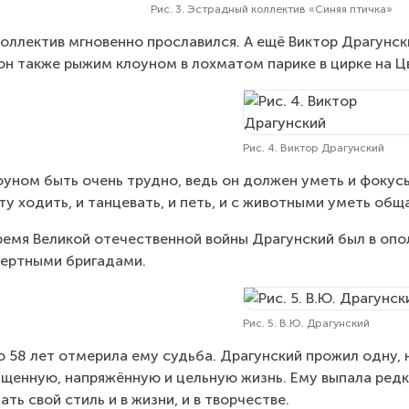
Рис. 3. Эстрадный коллектив «Синяя птичка»
коллектив мгновенно прославился. А ещё Виктор Драгунс
он также рыжим клоуном в лохматом парике в цирке на Цв
Рис. 4. Виктор Драгунский
оуном быть очень трудно, ведь он должен уметь и фокусы 
ту ходить, и танцевать, и петь, и с животными уметь общ
ремя Великой отечественной войны Драгунский был в опо
ертными бригадами.
Рис. 5. В.Ю. Драгунский
о 58 лет отмерила ему судьба. Драгунский прожил одну, 
щенную, напряжённую и цельную жизнь. Ему выпала редка
ать свой стиль и в жизни, и в творчестве.