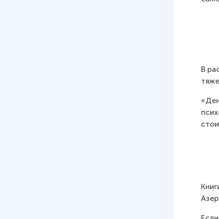
В ра
тяже
«Ден
псих
стои
Книг
Азер
Если