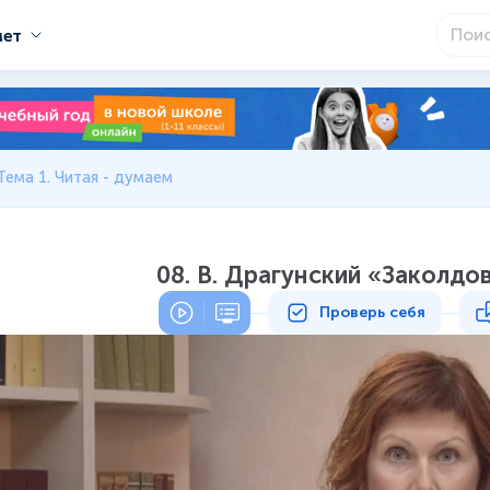
мет
Тема 1. Читая - думаем
08. В. Драгунский «Заколдо
Проверь себя