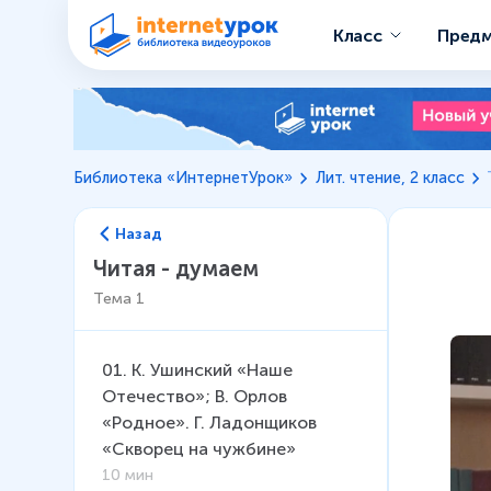
Класс
Пред
Библиотека «ИнтернетУрок»
Лит. чтение, 2 класс
Назад
Читая - думаем
Тема
1
01
.
К. Ушинский «Наше
Отечество»; В. Орлов
«Родное». Г. Ладонщиков
«Скворец на чужбине»
10 мин