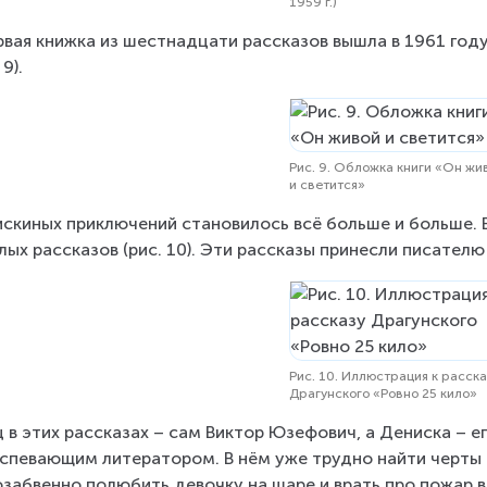
1959 г.)
рвая книжка из шестнадцати рассказов вышла в 1961 год
 9).
Рис. 9. Обложка книги «Он жи
и светится»
скиных приключений становилось всё больше и больше. 
лых рассказов (рис. 10). Эти рассказы принесли писател
Рис. 10. Иллюстрация к расска
Драгунского «Ровно 25 кило»
 в этих рассказах – сам Виктор Юзефович, а Дениска – ег
спевающим литератором. В нём уже трудно найти черты 
забвенно полюбить девочку на шаре и врать про пожар во 