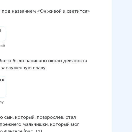
у под названием «Он живой и светится» 
вой
Всего было написано около девяноста 
ю заслуженную славу.
зу
о сын, который, повзрослев, стал 
прежнего мальчишки, который мог 
флигеле (рис. 11).