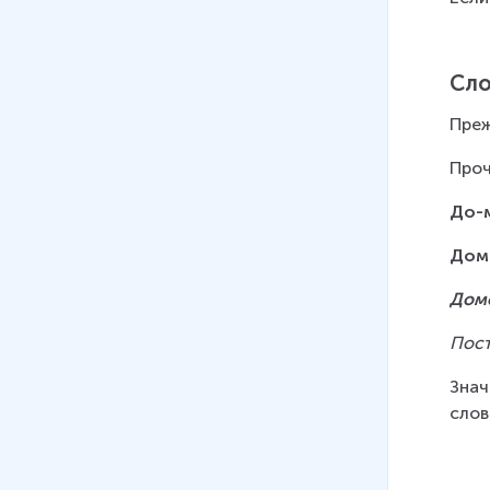
Сло
Преж
Проч
До-
Дом
Дом
Пост
Знач
слов