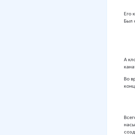
создания образа
7 мин
Его 
11
.
Скороговорки
Был 
10 мин
А кл
кана
Во в
конц
Всег
насы
созд