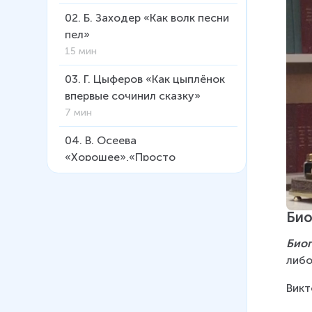
02
.
Б. Заходер «Как волк песни
пел»
15 мин
03
.
Г. Цыферов «Как цыплёнок
впервые сочинил сказку»
7 мин
04
.
В. Осеева
«Хорошее»,«Просто
старушка»
10 мин
Био
05
.
Русские народные
побасёнки
Био
9 мин
либо
06
.
А. Шибаев «Кто слово
Викт
найдёт?»