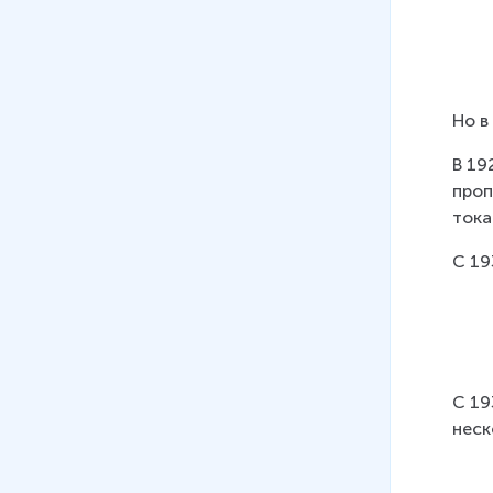
12 мин
07
.
Э. Шим «Жук на ниточке».
«Очень вредная крапива»
8 мин
Но в
08
.
В. Драгунский
В 19
«Заколдованная буква»
проп
14 мин
тока
09
.
Загадки — малые жанры
С 19
устного народного
творчества
8 мин
10
.
Потешки и прибаутки —
малые жанры устного
С 19
народного творчества.
неск
Отличия прибаутки от
потешки. Слово как средство