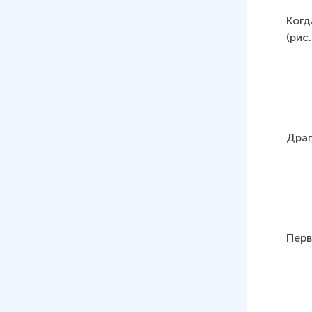
Когд
(рис.
Драг
Перв