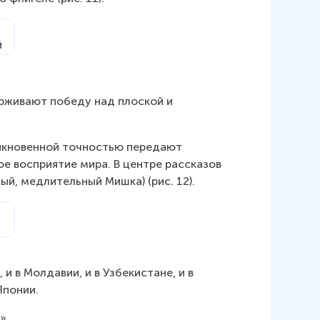
ерживают победу над плоской и 
ыкновенной точностью передают 
ое восприятие мира. В центре рассказов 
ый, медлительный Мишка) (рис. 12).
 и в Молдавии, и в Узбекистане, и в 
Японии.
».