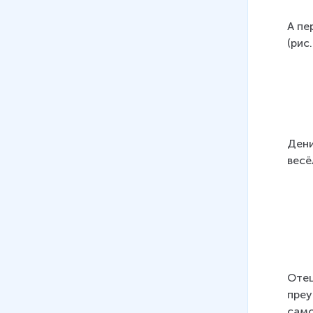
А пе
(рис.
Дени
весё
Отец
преу
само