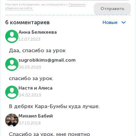
Участвуя в обсуждении, вы соглашаетесь c
Правилами
Отправить
общения на сайте.
6
комментариев
Новые
Анна Беликеева
12.07.2023
Даа, спасибо за урок
sugrobikims@gmail.com
06.05.2020
спасибо за урок.
Настя и Алиса
04.02.2019
В дебрях Кара-Бумбы куда лучше.
Михаил Бабий
07.10.2018
Спасибо за урок, мне понятно