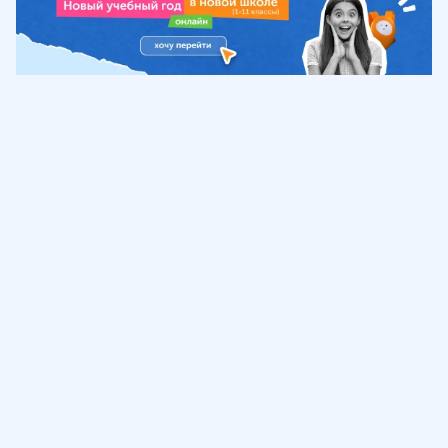
Обучение
ИнтернетУрок
Помощь
© ИнтернетУрок, 2009-
2026
8 (800) 775-41-21
info@interneturok.ru
101 000, г. Москва а/я 711 ООО «ИНТЕРДА»
Соглашение о пользовании сайтом
Сведения об образовательной программе