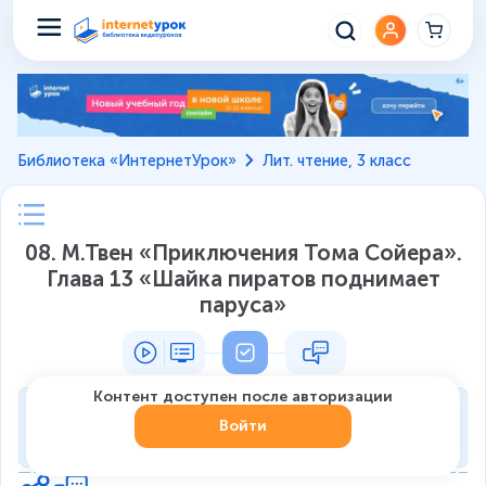
Библиотека «ИнтернетУрок»
Лит. чтение, 3 класс
08. М.Твен «Приключения Тома Сойера».
Глава 13 «Шайка пиратов поднимает
паруса»
Контент доступен после авторизации
Тренировка
Войти
0
из
7
1