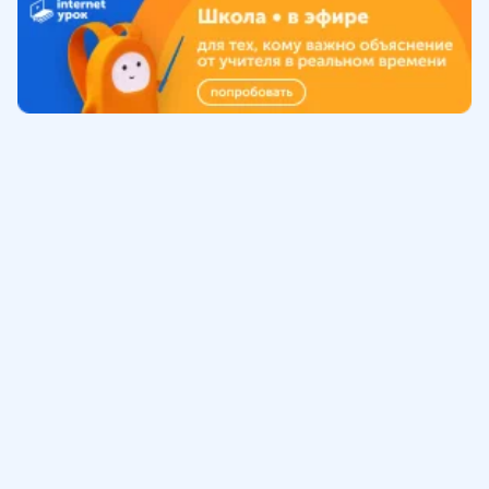
Обучение
ИнтернетУрок
Помощь
© ИнтернетУрок, 2009-
2026
8 (800) 775-41-21
info@interneturok.ru
101 000, г. Москва а/я 711 ООО «ИНТЕРДА»