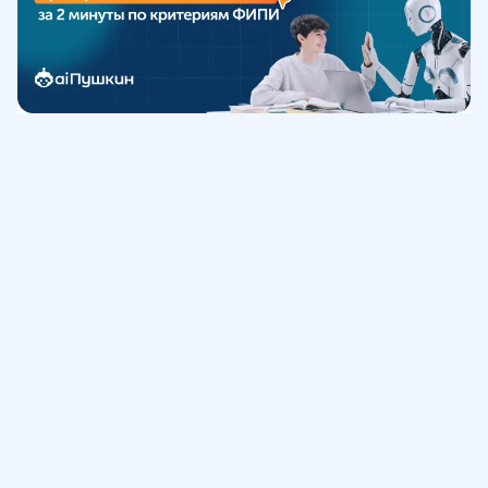
Обучение
ИнтернетУрок
Помощь
© ИнтернетУрок, 2009-
2026
8 (800) 775-41-21
info@interneturok.ru
101 000, г. Москва а/я 711 ООО «ИНТЕРДА»