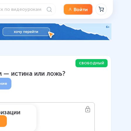
Войти
СВОБОДНЫЙ
м — истина или ложь?
ние
ризации