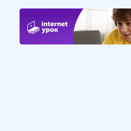
Обучение
Интернет
Личный кабинет
О нас
Библиотека уроков
Наша фил
Домашняя школа
О школе