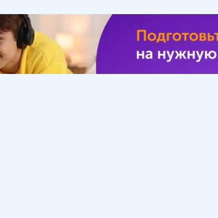
Урок
Помощь
Обратиться в поддержку
ософия
Вопросы и ответы
Инструкция по работе
с системой