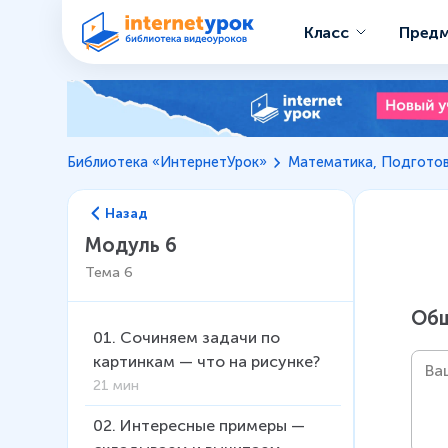
Класс
Пред
Библиотека «ИнтернетУрок»
Математика, Подготов
Назад
Модуль 6
Тема
6
Общ
01
.
Сочиняем задачи по
картинкам — что на рисунке?
21 мин
02
.
Интересные примеры —