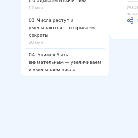
складываем и вычитаем
Учас
17 мин
на са
03
.
Числа растут и
уменьшаются — открываем
секреты
20 мин
04
.
Учимся быть
внимательным — увеличиваем
и уменьшаем числа
17 мин
05
.
Смотрим на рисунок и
спрашиваем — сколько было?
22 мин
06
.
Считаем десятки — ищем
пары
15 мин