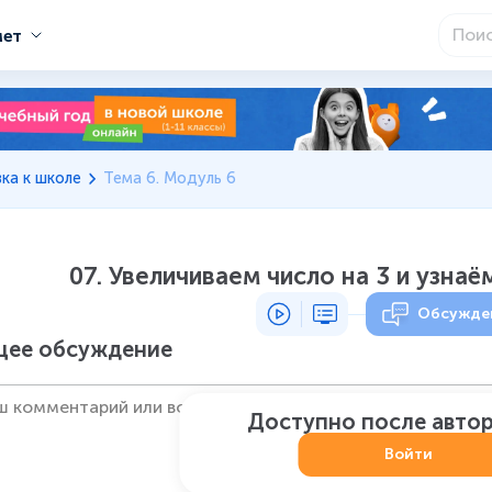
мет
ка к школе
Тема 6. Модуль 6
07. Увеличиваем число на 3 и узнаё
Обсужде
ее обсуждение
Доступно после авто
Войти