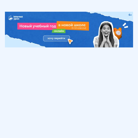
Обучение
ИнтернетУрок
Помощь
© ИнтернетУрок, 2009-
2026
8 (800) 775-41-21
info@interneturok.ru