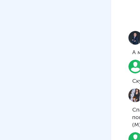
7 мин
18
.
Задачи с несколькими
вопросами
8 мин
19
.
Нумерационные случаи
сложения и вычитания в
А 
пределах 10
4 мин
20
.
Дециметр
Ск
7 мин
21
.
Равенство и неравенство
9 мин
Сп
22
.
Сложение и вычитание
по
чисел в пределах 10
(М
4 мин