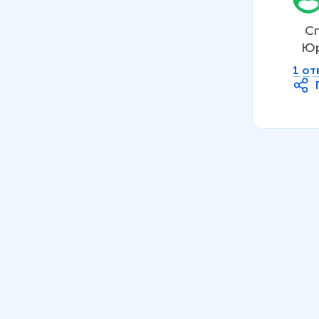
23
.
Сложение и вычитание
однозначных чисел с
 Спасибо всем за прекрасные уроки!  Низкий поклон благородству! Уважаемая Татьяна  
переходом через разряд.
Юр
Таблица сложения до 20
1 от
8 мин