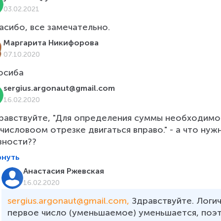
03.02.2021
асибо, все замечательно.
Маргарита Никифорова
07.10.2020
осиба
sergius.argonaut@gmail.com
16.02.2020
равствуйте, "Для определения суммы необходимо 
 числовоом отрезке двигаться вправо." - а что ну
зности??
рнуть
Анастасия Ржевская
16.02.2020
sergius.argonaut@gmail.com, 
Здравствуйте. Логич
первое число (уменьшаемое) уменьшается, поэ