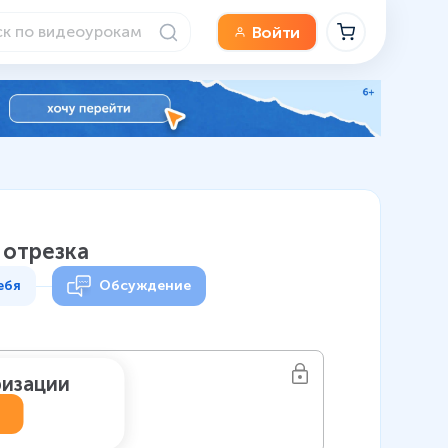
Войти
 отрезка
ебя
Обсуждение
ризации