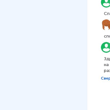
10 мин
Сп
08
.
Задачи на разностное
сравнение
5 мин
сп
09
.
Задачи с недостающими и
лишними данными. Отличие
задачи от задания
9 мин
Зд
10
.
Введение понятия «масса»
на
7 мин
ра
Све
11
.
Сложение и вычитание
отрезков
9 мин
12
.
Введение понятия «сумма»
3 мин