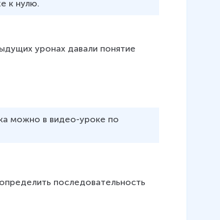
е к нулю.
дыдущих уронах давали понятие 
ка можно в видео-уроке по 
 определить последовательность 