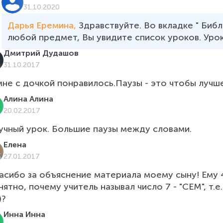
31.10.2020
Дарья Еремина, 
Здравствуйте. Во вкладке " Биб
любой предмет, Вы увидите список уроков. Уро
Дмитрий Дудашов
31.10.2017
мне с дочкой понравилось.Паузы - это чтобы лучш
Алина Алина
20.02.2017
учный урок. Большие паузы между словами.
Елена
27.01.2017
асибо за объяснение материала моему сыну! Ему 4
нятно, почему учитель называл число 7 - "СЕМ", т.е
)?
Инна Инна