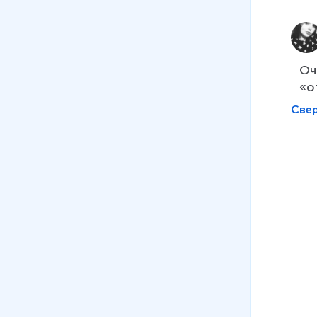
13
.
Переместительное
свойство сложения
6 мин
Оч
14
.
Задачи на увеличение
«о
(уменьшение) числа на
Све
несколько единиц
5 мин
15
.
Введение понятия «литр»
4 мин
16
.
Нахождение неизвестного
слагаемого
7 мин
17
.
Образование чисел
второго десятка. Двузначные
числа от 10 до 20