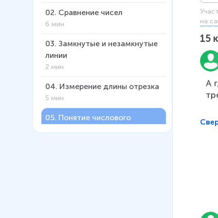
Учас
02
.
Сравнение чисел
на са
6 мин
15
03
.
Замкнутые и незамкнутые
линии
2 мин
А 
04
.
Измерение длины отрезка
тр
5 мин
05
.
Понятие числового
Све
отрезка
9 мин
06
.
Решение примеров в
несколько действий
4 мин
07
.
Знакомство с задачей и её
составными частями