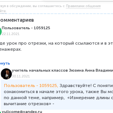
твуя в обсуждении, вы соглашаетесь c
Правилами общения
йте.
комментариев
Пользователь - 1059125
22.11.2021
где урок про отрезки, на который ссылаются и в э
енажерах.

рнуть
учитель начальных классов Зюзина Анна Владим
30.11.2021
Пользователь - 1059125, 
Здравствуйте! С понят
ознакомиться в начале этого урока, также Вы 
по данной теме, например,  «Измерение длины о
вычитание отрезков» - 
yulicome@yandex.ru