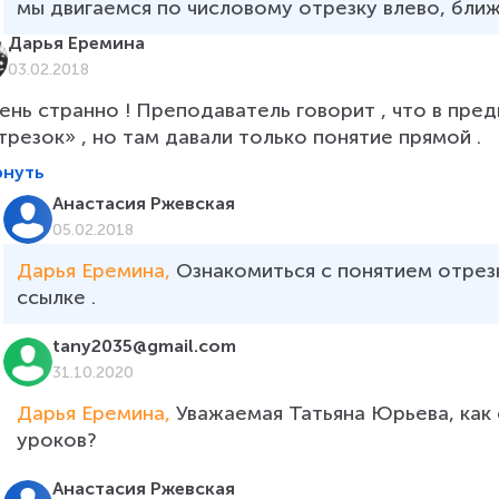
мы двигаемся по числовому отрезку влево, ближ
Дарья Еремина
03.02.2018
ень странно ! Преподаватель говорит , что в пре
трезок» , но там давали только понятие прямой .
рнуть
Анастасия Ржевская
05.02.2018
Дарья Еремина, 
Ознакомиться с понятием отрез
ссылке .
tany2035@gmail.com
31.10.2020
Дарья Еремина, 
Уважаемая Татьяна Юрьева, как
уроков?
Анастасия Ржевская