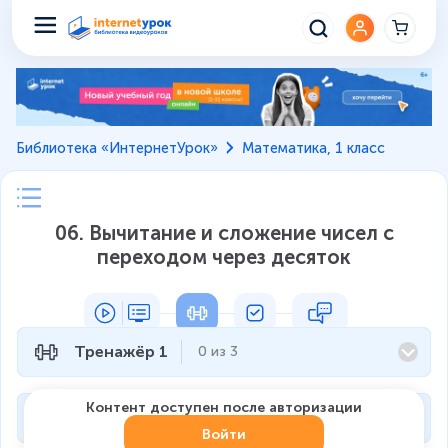
Библиотека «ИнтернетУрок»
Математика, 1 класс
06. Вычитание и сложение чисел с
переходом через десяток
Тренажёр 1
0
из
3
Контент доступен после авторизации
Тренажёр 2
0
из
3
Войти