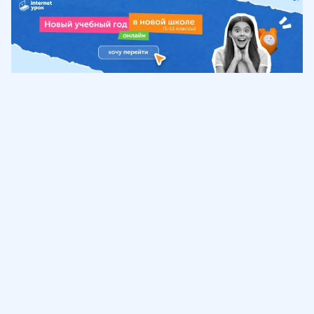
Обучение
ИнтернетУрок
Помощь
© ИнтернетУрок, 2009-
2026
8 (800) 775-41-21
info@interneturok.ru
101 000, г. Москва а/я 711 ООО «ИНТЕРДА»