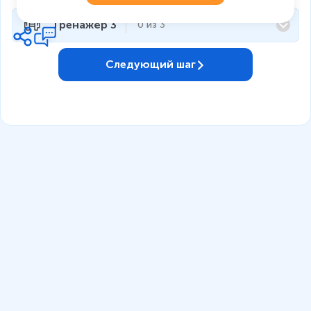
Тренажёр 3
0
из
3
Следующий шаг