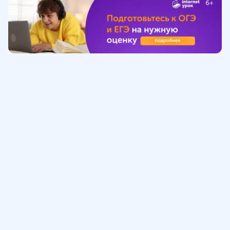
Обучение
ИнтернетУрок
Помощь
© ИнтернетУрок, 2009-
2026
8 (800) 775-41-21
info@interneturok.ru
101 000, г. Москва а/я 711 ООО «ИНТЕРДА»