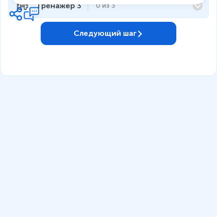
Тренажёр 3
0
из
3
Следующий шаг