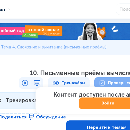
мет
Тема 4. Сложение и вычитание (письменные приёмы)
10. Письменные приёмы вычисле
Тренажёры
Проверь с
Контент доступен после 
Тренировка 1
Не начат
:
0
из
7
Войти
Поделиться
Обсуждение
Перейти к темам