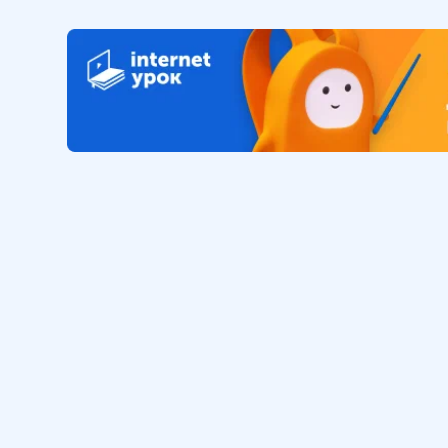
Обучение
Интернет
Личный кабинет
О нас
Библиотека уроков
Наша фил
Домашняя школа
О школе