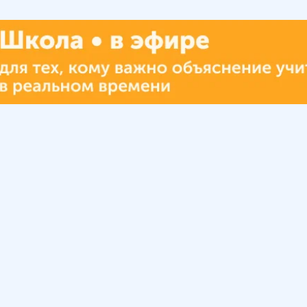
Урок
Помощь
Обратиться в поддержку
ософия
Вопросы и ответы
Инструкция по работе
с системой