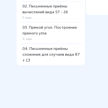
02
.
Письменные приёмы
вычислений вида 57 - 26
5 мин
03
.
Прямой угол. Построение
прямого угла
4 мин
04
.
Письменные приёмы
сложения для случаев вида 87
+ 13
5 мин
05
.
Построение
прямоугольника
5 мин
06
.
Письменные приемы
сложения двузначных чисел с