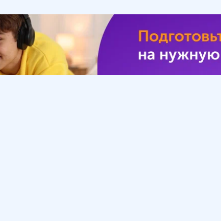
Урок
Помощь
Обратиться в поддержку
ософия
Вопросы и ответы
Инструкция по работе
с системой