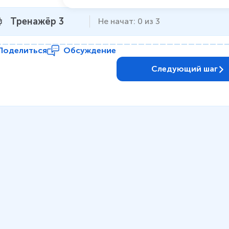
Тренажёр 3
Не начат
:
0
из
3
Поделиться
Обсуждение
Следующий шаг