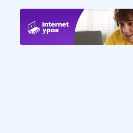
Обучение
Интернет
Личный кабинет
О нас
Библиотека уроков
Наша фил
Домашняя школа
О школе