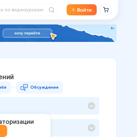
Войти
ений
ебя
Обсуждение
авторизации