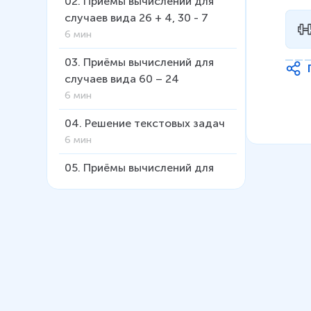
02
.
Приёмы вычислений для
случаев вида 26 + 4, 30 - 7
6 мин
03
.
Приёмы вычислений для
случаев вида 60 – 24
6 мин
04
.
Решение текстовых задач
6 мин
05
.
Приёмы вычислений для
случаев 26 + 7, 35 – 7
5 мин
06
.
Буквенные выражения
5 мин
07
.
Уравнение
4 мин