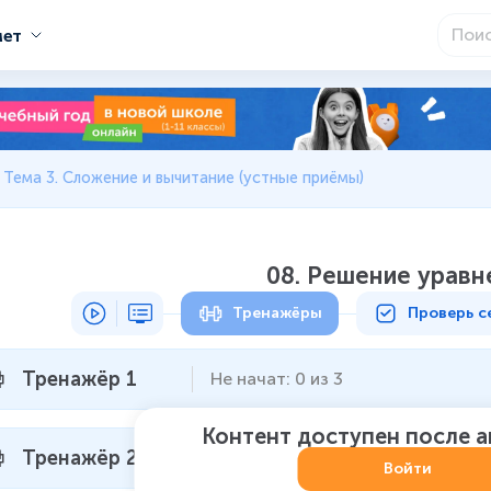
мет
Тема 3. Сложение и вычитание (устные приёмы)
08. Решение уравн
Тренажёры
Проверь с
Тренажёр 1
Не начат
:
0
из
3
Контент доступен после 
Тренажёр 2
Не начат
:
0
из
3
Войти