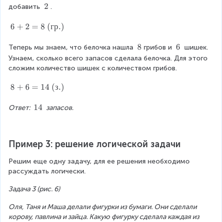
\
\
2
добавить 
.
2
\
2
6
6
+
2
=
8
(
гр
.
)
+
2
\
8
\
6
Теперь мы знаем, что белочка нашла 
грибов и 
 шишек. 
=
\
\
Узнаем, сколько всего запасов сделала белочка. Для этого 
8
8
6
сложим количество шишек с количеством грибов.
\
(
8
8
+
6
=
14
(
з
.
)
г
+
р
6
\
14
Ответ: 
 запасов.
.)
=
\
1
1
4
4
Пример 3: решение логической задачи
\
(
Решим еще одну задачу, для ее решения необходимо 
з.
рассуждать логически.
)
Задача 3 (рис. 6)
Оля, Таня и Маша делали фигурки из бумаги. Они сделали 
корову, павлина и зайца. Какую фигурку сделала каждая из 