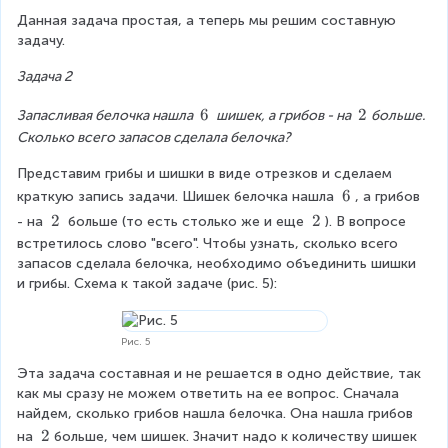
.)
Данная задача простая, а теперь мы решим составную 
задачу.
Задача 2
\
6
\
2
Запасливая белочка нашла 
 шишек, а грибов - на 
больше. 
\
\
Сколько всего запасов сделала белочка?
6
2
Представим грибы и шишки в виде отрезков и сделаем 
\
6
краткую запись задачи. Шишек белочка нашла 
, а грибов 
\
\
2
\
2
- на 
 больше (то есть столько же и еще 
). В вопросе 
6
\
\
встретилось слово "всего". Чтобы узнать, сколько всего 
2
2
запасов сделала белочка, необходимо объединить шишки 
и грибы. Схема к такой задаче (рис. 5):
Рис. 5
Эта задача составная и не решается в одно действие, так 
как мы сразу не можем ответить на ее вопрос. Сначала 
найдем, сколько грибов нашла белочка. Она нашла грибов 
\
2
на 
больше, чем шишек. Значит надо к количеству шишек 