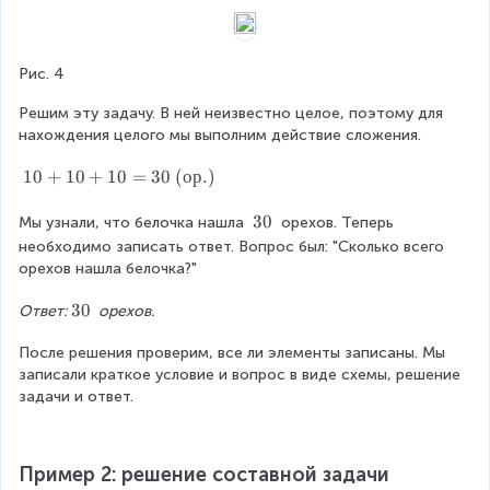
Рис. 4
Решим эту задачу. В ней неизвестно целое, поэтому для 
нахождения целого мы выполним действие сложения.
1
10
+
10
+
10
=
30
(
ор
.
)
0
+
\
30
Мы узнали, что белочка нашла 
 орехов. Теперь 
1
\
необходимо записать ответ. Вопрос был: "Сколько всего 
0
3
орехов нашла белочка?"
+
0
1
\
30
Ответ:
 орехов.
0
\
=
После решения проверим, все ли элементы записаны. Мы 
3
3
записали краткое условие и вопрос в виде схемы, решение 
0
0
задачи и ответ.
\
(
о
Пример 2: решение составной задачи
р