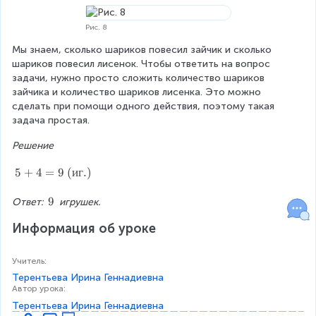
Рис. 8
Мы знаем, сколько шариков повесил зайчик и сколько 
шариков повесил лисенок. Чтобы ответить на вопрос 
задачи, нужно просто сложить количество шариков 
зайчика и количество шариков лисенка. Это можно 
сделать при помощи одного действия, поэтому такая 
задача простая.
Решение
5
5
+
4
=
9
(
иг
.
)
+
4
\
9
Ответ: 
 игрушек.
=
\
Информация об уроке
9
9
\
(
Учитель
:
и
Терентьева Ирина Геннадиевна
г.
Автор урока
:
)
Терентьева Ирина Геннадиевна