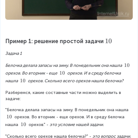
\
10
Пример 1: решение простой задачи
\
Задача 1
1
0
\
10
Белочка делала запасы на зиму. В понедельник она нашла 
\
\
10
орехов. Во вторник - еще 
 орехов. И в среду белочка 
1
\
\
10
нашла 
 орехов. Сколько всего орехов нашла белочка?
0
1
\
0
Разберемся, какие составные части можно выделить в 
1
задаче:
0
"Белочка делала запасы на зиму. В понедельник она нашла 
\
10
 орехов. Во вторник - еще орехов. И в среду белочка 
\
\
10
нашла 
 орехов." - 
это условие нашей задачи.
1
\
0
"Сколько всего орехов нашла белочка?" - 
1
это вопрос задачи.