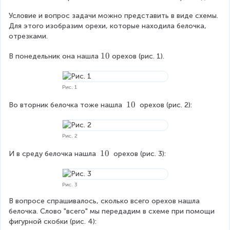
0
Условие и вопрос задачи можно представить в виде схемы. 
Для этого изобразим орехи, которые находила белочка, 
отрезками.
\
10
В понедельник она нашла
орехов (рис. 1).
\
1
0
Рис. 1
\
10
Во вторник белочка тоже нашла 
 орехов (рис. 2):
\
1
0
Рис. 2
\
10
И в среду белочка нашла 
 орехов (рис. 3):
\
1
0
Рис. 3
В вопросе спрашивалось, сколько всего орехов нашла 
белочка. Слово "всего" мы передадим в схеме при помощи 
фигурной скобки (рис. 4):