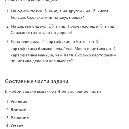
\
5
\
2
На одной полке 
 книг, а на другой - на 
 книги 
\
\
больше. Сколько книг на двух полках?
5
2
\
15
\
5
На дереве сидело 
 птиц. Прилетело еще 
 птиц. 
\
\
Сколько птиц стало на дереве?
1
5
\
7
\
2
Лена очистила 
 картофелин, а Катя - на 
5
\
\
\
4
картофелины больше, чем Лена. Маша очистила на 
7
2
\
картофелины меньше, чем Катя. Сколько картофелин 
4
почистили девочки все вместе?
Составные части задачи
В любой задаче выделяют 4 ее составные части:
Условие
Вопрос
Решение
Ответ