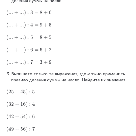
:
6
+
деления суммы на число.
6
)
1
(.
(
...
+
...
)
:
3
=
8
+
6
:
6
..
7
)
+
(.
(
...
+
...
)
:
4
=
9
+
5
:
..
..
8
.)
+
(.
(
...
+
...
)
:
5
=
8
+
5
:
..
..
3
.)
+
(.
(
...
+
...
)
:
6
=
6
+
2
=
:
..
..
8
4
.)
+
(.
(
...
+
...
)
:
7
=
3
+
9
+
=
:
..
..
6
9
5
.)
+
Выпишите только те выражения, где можно применить 
+
=
:
..
правило деления суммы на число. Найдите их значения.
5
8
6
.)
(
(
25
+
45
)
:
5
+
=
:
2
5
6
7
5
(
(
32
+
16
)
:
4
+
=
+
3
2
3
4
2
(
(
42
+
54
)
:
6
+
5
+
4
9
)
1
2
(
(
49
+
56
)
:
7
:
6
+
4