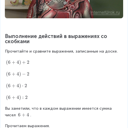
Выполнение действий в выражениях со 
скобками
Прочитайте и сравните выражения, записанные на доске.
(
(
6
+
4
)
+
2
6
+
(
(
6
+
4
)
−
2
4
6
)
+
(
(
6
+
4
)
⋅
2
+
4
6
2
)
+
(
(
6
+
4
)
:
2
-
4
6
2
)
Вы заметили, что в каждом выражении имеется сумма 
+
\
4
6
6
+
4
чисел 
.
c
)
+
d
:
Прочитаем выражения.
4