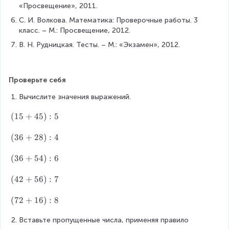
«Просвещение», 2011.
С. И. Волкова. Математика: Проверочные работы. 3 
класс. – М.: Просвещение, 2012.
В. Н. Рудницкая. Тесты. – М.: «Экзамен», 2012.
Проверьте себя
Вычислите значения выражений.
(
(
15
+
45
)
:
5
1
5
(
(
36
+
28
)
:
4
+
3
4
6
(
(
36
+
54
)
:
6
5
+
3
)
2
6
(
(
42
+
56
)
:
7
:
8
+
4
5
)
5
2
(
(
72
+
16
)
:
8
:
4
+
7
4
)
5
2
Вставьте пропущенные числа, применяя правило 