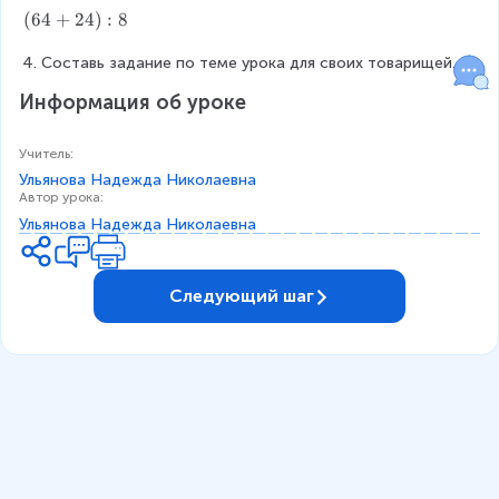
5
)
5
9
(
(
64
+
24
)
:
8
:
4
+
6
4
)
5
4
Составь задание по теме урока для своих товарищей.
:
6
+
Информация об уроке
6
)
2
:
4
7
)
Учитель
:
:
Ульянова Надежда Николаевна
8
Автор урока
:
Ульянова Надежда Николаевна
Следующий шаг