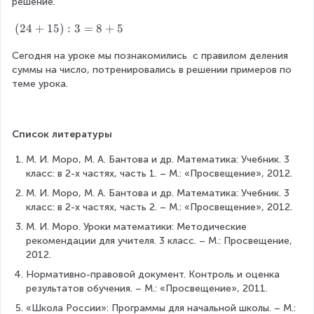
:
решение.
:
9
3
(
(
24
+
15
)
:
3
=
8
+
5
=
=
2
9
8
Сегодня на уроке мы познакомились  с правилом деления 
4
+
+
суммы на число, потренировались в решении примеров по 
+
5
5
теме урока.
1
5
)
:
Список литературы
3
=
М. И. Моро, М. А. Бантова и др. Математика: Учебник. 3 
8
класс: в 2-х частях, часть 1. – М.: «Просвещение», 2012.
+
М. И. Моро, М. А. Бантова и др. Математика: Учебник. 3 
5
класс: в 2-х частях, часть 2. – М.: «Просвещение», 2012.
М. И. Моро. Уроки математики: Методические 
рекомендации для учителя. 3 класс. – М.: Просвещение, 
2012.
Нормативно-правовой документ. Контроль и оценка 
результатов обучения. – М.: «Просвещение», 2011.
«Школа России»: Программы для начальной школы. – М.: 