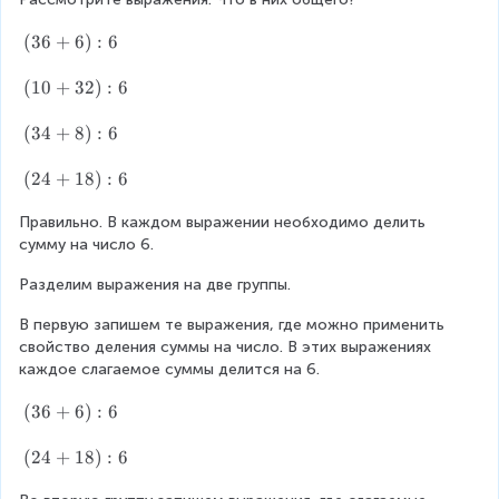
0
:
1
+
(
(
36
+
6
)
:
6
8
)
1
3
=
:
6
6
6
(
(
10
+
32
)
:
6
9
)
+
4
1
=
:
6
:
0
3
(
(
34
+
8
)
:
6
4
)
8
+
6
3
=
:
+
3
:
4
8
(
(
24
+
18
)
:
6
6
7
2
9
+
0
2
2
)
+
8
Правильно. В каждом выражении необходимо делить 
:
4
:
:
8
)
сумму на число 6.
4
+
8
6
1
:
+
1
Разделим выражения на две группы.
=
:
6
1
8
8
9
6
)
В первую запишем те выражения, где можно применить 
+
=
:
:
свойство деления суммы на число. В этих выражениях 
9
4
4
6
каждое слагаемое суммы делится на 6.
=
+
=
1
9
2
(
(
36
+
6
)
:
6
7
=
0
3
1
+
6
(
(
24
+
18
)
:
6
3
4
+
2
=