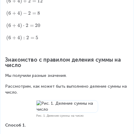
(
(
6
+
4
)
+
2
=
12
6
+
(
(
6
+
4
)
−
2
=
8
4
6
)
+
(
(
6
+
4
)
⋅
2
=
20
+
4
6
2
)
+
(
(
6
+
4
)
:
2
=
5
=
-
4
6
1
2
)
+
2
=
\
4
Знакомство с правилом деления суммы на 
8
c
)
число
d
:
o
2
Мы получили разные значения.
t
=
2
5
Рассмотрим, как может быть выполнено деление суммы на 
=
число.
2
0
Рис. 1. Деление суммы на число
Способ 1.