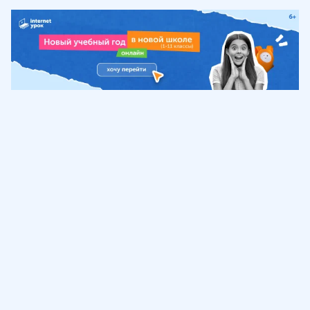
Обучение
ИнтернетУрок
Помощь
© ИнтернетУрок, 2009-
2026
8 (800) 775-41-21
info@interneturok.ru
101 000, г. Москва а/я 711 ООО «ИНТЕРДА»