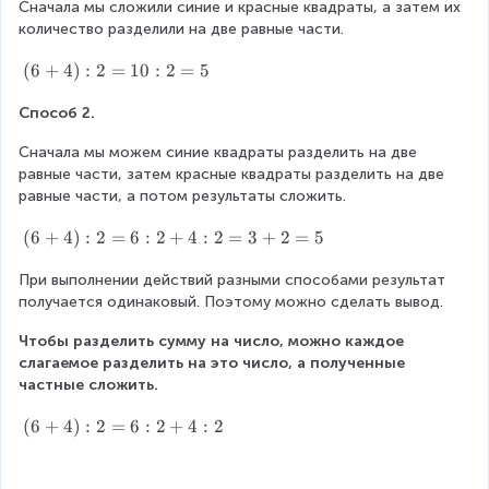
Сначала мы сложили синие и красные квадраты, а затем их 
количество разделили на две равные части.
(
(
6
+
4
)
:
2
=
10
:
2
=
5
6
Способ 2.
+
4
Сначала мы можем синие квадраты разделить на две 
)
равные части, затем красные квадраты разделить на две 
:
равные части, а потом результаты сложить.
2
=
(
(
6
+
4
)
:
2
=
6
:
2
+
4
:
2
=
3
+
2
=
5
1
6
0
При выполнении действий разными способами результат 
+
:
получается одинаковый. Поэтому можно сделать вывод.
4
2
)
=
Чтобы разделить сумму на число, можно каждое 
:
5
слагаемое разделить на это число, а полученные 
2
частные сложить.
=
6
(
(
6
+
4
)
:
2
=
6
:
2
+
4
:
2
:
6
2
+
+