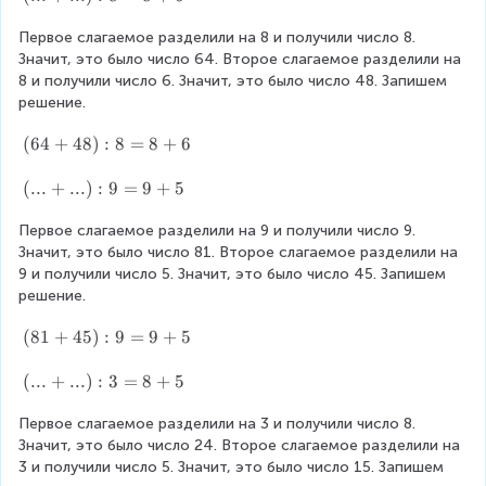
=
:
4
,
..
+
=
:
5
7
9
7
Первое слагаемое разделили на 8 и получили число 8. 
+
6
9
3
+
=
:
0
Значит, это было число 64. Второе слагаемое разделили на 
..
+
=
4
1
7
8 и получили число 6. Значит, это было число 48. Запишем 
.)
5
8
=
0
=
решение.
:
+
9
+
8
8
5
2
+
(
(
64
+
48
)
:
8
=
8
+
6
=
=
7
6
8
1
=
4
(.
(
...
+
...
)
:
9
=
9
+
5
+
2
1
+
..
6
5
4
Первое слагаемое разделили на 9 и получили число 9. 
+
8
Значит, это было число 81. Второе слагаемое разделили на 
..
)
9 и получили число 5. Значит, это было число 45. Запишем 
.)
:
решение.
:
8
9
(
(
81
+
45
)
:
9
=
9
+
5
=
=
8
8
9
1
(.
(
...
+
...
)
:
3
=
8
+
5
+
+
+
..
6
5
4
Первое слагаемое разделили на 3 и получили число 8. 
+
5
Значит, это было число 24. Второе слагаемое разделили на 
..
)
3 и получили число 5. Значит, это было число 15. Запишем 
.)