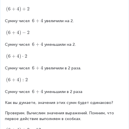
o
2
(
(
6
+
4
)
+
2
t
6
2
+
6
6
+
4
Сумму чисел 
увеличили на 2.
4
+
)
4
(
(
6
+
4
)
−
2
+
6
2
+
6
6
+
4
Сумму чисел 
уменьшили на 2.
4
+
)
4
(
(
6
+
4
)
⋅
2
-
6
2
+
6
6
+
4
Сумму чисел 
увеличили в 2 раза.
4
+
)
4
(
(
6
+
4
)
:
2
\
6
c
+
6
6
+
4
Сумму чисел 
уменьшили в 2 раза
d
4
+
o
)
Как вы думаете, значения этих сумм будет одинаково?
4
t
:
Проверим. Вычислим значения выражений. Помним, что 
2
2
первое действие выполняем в скобках.