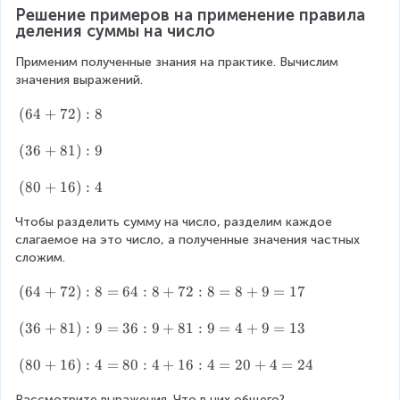
4
4
Решение примеров на применение правила 
)
:
деления суммы на число
:
2
2
=
Применим полученные знания на практике. Вычислим 
=
3
значения выражений.
6
+
:
(
(
64
+
72
)
:
8
2
2
6
=
+
4
(
(
36
+
81
)
:
9
5
4
+
3
:
7
6
(
(
80
+
16
)
:
4
2
2
+
8
)
8
Чтобы разделить сумму на число, разделим каждое 
0
:
1
слагаемое на это число, а полученные значения частных 
+
8
)
сложим.
1
:
6
(
(
64
+
72
)
:
8
=
64
:
8
+
72
:
8
=
8
+
9
=
17
9
)
6
:
4
(
(
36
+
81
)
:
9
=
36
:
9
+
81
:
9
=
4
+
9
=
13
4
+
3
7
6
(
(
80
+
16
)
:
4
=
80
:
4
+
16
:
4
=
20
+
4
=
24
2
+
8
)
8
Рассмотрите выражения. Что в них общего?