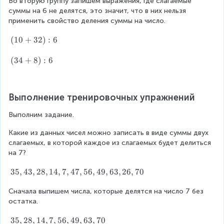
6
Во вторую группу запишем выражения, где слагаемые 
4
2
)
суммы на 6 не делятся, это значит, что в них нельзя 
+
4
:
применить свойство деления суммы на число.
1
6
8
(
(
10
+
32
)
:
6
)
1
:
0
(
(
34
+
8
)
:
6
6
+
3
3
4
2
+
Выполнение тренировочных упражнений
)
8
:
)
Выполним задание.
6
:
6
Какие из данных чисел можно записать в виде суммы двух 
слагаемых, в которой каждое из слагаемых будет делиться 
на 7?
3
35
,
43
,
28
,
14
,
7
,
47
,
56
,
49
,
63
,
26
,
70
5
Сначала выпишем числа, которые делятся на число 7 без 
,
остатка.
4
3
3
35
,
28
,
14
,
7
,
56
,
49
,
63
,
70
,