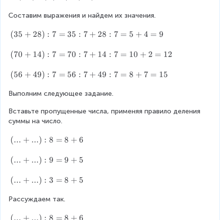
5
2
Составим выражения и найдем их значения.
,
8
2
,
(
(
35
+
28
)
:
7
=
35
:
7
+
28
:
7
=
5
+
4
=
9
8
1
3
,
4
5
(
(
70
+
14
)
:
7
=
70
:
7
+
14
:
7
=
10
+
2
=
12
1
,
+
7
4
7
2
0
(
(
56
+
49
)
:
7
=
56
:
7
+
49
:
7
=
8
+
7
=
15
,
,
8
+
5
7
4
)
1
Выполним следующее задание.
6
,
7
:
4
+
5
,
Вставьте пропущенные числа, применяя правило деления 
7
)
4
6
5
суммы на число.
=
:
9
,
6
3
7
)
4
,
(.
(
...
+
...
)
:
8
=
8
+
6
5
=
:
9
4
..
:
7
7
,
9
+
(.
(
...
+
...
)
:
9
=
9
+
5
7
0
=
6
,
..
..
+
:
5
3
6
.)
+
(.
(
...
+
...
)
:
3
=
8
+
5
2
7
6
,
3
:
..
..
8
+
:
7
,
8
.)
Рассуждаем так.
+
:
1
7
0
2
=
:
..
7
4
+
6
(.
(
...
+
...
)
:
8
=
8
+
6
8
9
.)