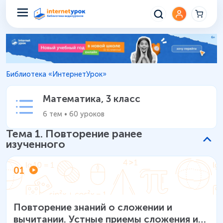
Математика 3 класс – Уроки 
Библиотека «ИнтернетУрок»
Математика
,
3 класс
6
тем
•
60
уроков
Тема
1
.
Повторение ранее
изученного
01
Повторение знаний о сложении и
вычитании. Устные приемы сложения и