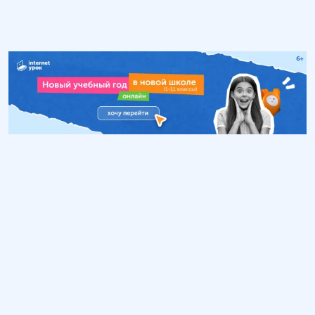
Обучение
ИнтернетУрок
Помощь