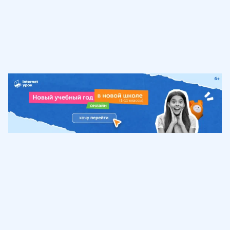
Обучение
ИнтернетУрок