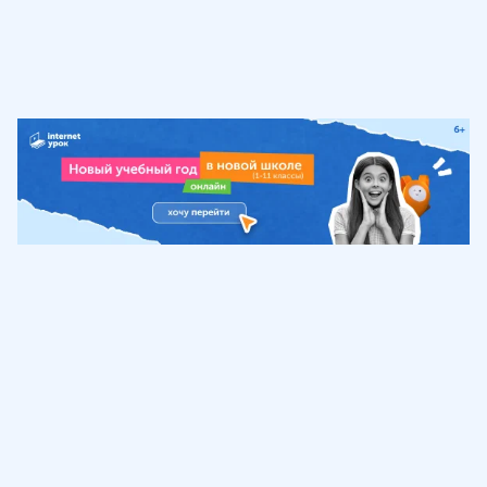
Обучение
ИнтернетУрок
Помощь