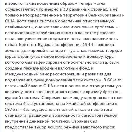
в золото таким косвенным образом теперь могла 
осуществляться примерно в 30 различных странах, а не 
только непосредственно на территории Великобритании и 
США. Хотя такая система обеспечила относительную 
стабильность, она же заложила и основные проблемы – 
использование зарубежных валют в качестве резервов 
означало увеличение госдолга и повышало зависимость 
стран. Бреттон-Вудская конференция 1944 г. вводила 
золото-долларовый стандарт – устанавливались твердые 
курсы стран-участников конференции к доллару, курс 
которого был зафиксирован относительно золота, были 
созданы Международный валютный фонд и 
Международный банк реконструкции и развития для 
поддержания функционирования этой системы. В 60-е гг. 
платежный баланс США имел в основном отрицательную 
величину, рост внешнего долга привел к кризису бреттон-
вудской системы. Современная международная валютная 
система была установлена на Ямайской конференции в 
1976 г. – был осуществлен полный отказ от золотого 
стандарта, расширены возможности самостоятельной 
внутренней денежной политики. Странам был 
предоставлен выбор любого режима валютного курса: 