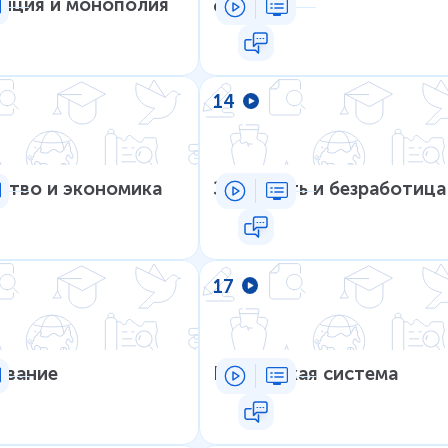
нция и монополия
фазы
14
ство и экономика
Занятость и безработица
17
ование
Банковская система