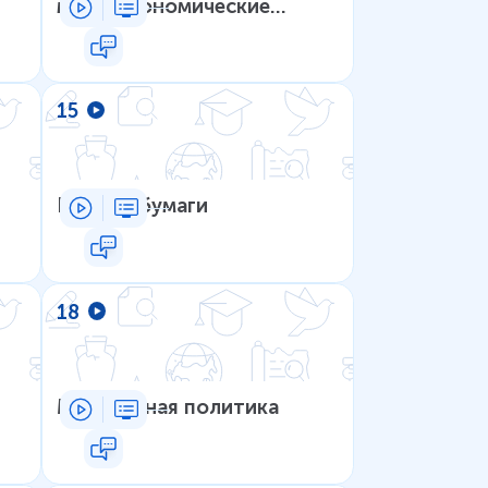
макроэкономические
модели
15
Ценные бумаги
18
Монетарная политика