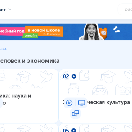
мет
– Уроки школьной программы
ласс
еловек и экономика
02
ка: наука и
Экономическая культура
во
05