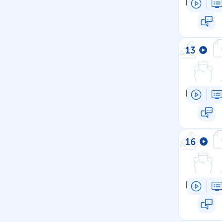
Конкуре
13
Государ
16
Кредит