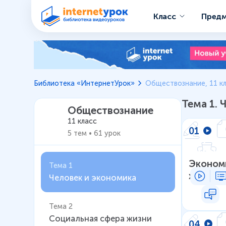
Класс
Пред
Обществознание 11 класс 
Библиотека «ИнтернетУрок»
Обществознание, 11 к
Тема
1
.
Ч
Обществознание
11 класс
01
5
тем
•
61
урок
Экономи
Тема 1
хозяйст
Человек и экономика
Тема 2
Социальная сфера жизни
04