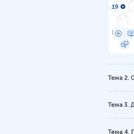
19
Валютн
Тема
2
.
Тема
3
.
Д
Тема
4
.