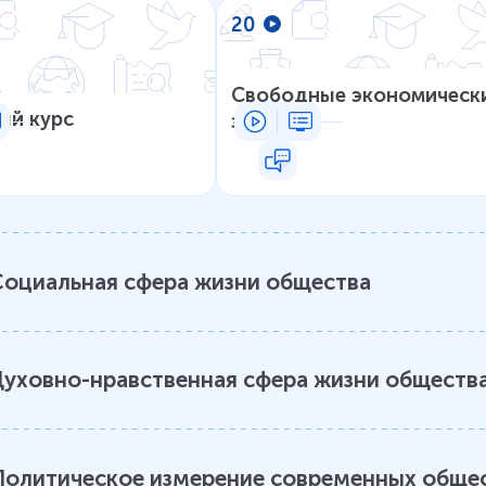
20
Свободные экономическ
ый курс
зоны
Социальная сфера жизни общества
уховно-нравственная сфера жизни обществ
Политическое измерение современных обще