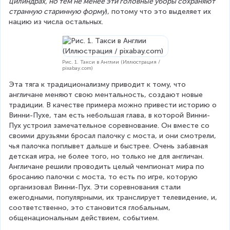
цилиндрах, но тем не менее эти головные уборы сохраняют 
странную старинную форму
), потому что это выделяет их 
нацию из числа остальных.
Рис. 1. Такси в Англии (Иллюстрация /
pixabay.com)
Эта тяга к традиционализму приводит к тому, что 
англичане меняют свою ментальность, создают новые 
традиции. В качестве примера можно привести историю о 
Винни-Пухе, там есть небольшая глава, в которой Винни-
Пух устроил замечательное соревнование. Он вместе со 
своими друзьями бросал палочку с моста, и они смотрели, 
чья палочка поплывет дальше и быстрее. Очень забавная 
детская игра, не более того, но только не для англичан. 
Англичане решили проводить целый чемпионат мира по 
бросанию палочки с моста, то есть по игре, которую 
организовал Винни-Пух. Эти соревнования стали 
ежегодными, популярными, их транслирует телевидение, и, 
соответственно, это становится глобальным, 
общенациональным действием, событием.