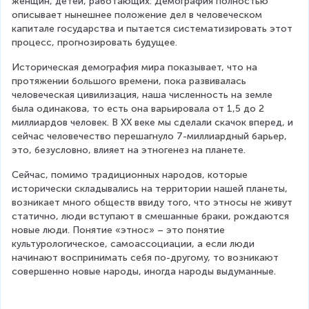
женщин, детей, работающих. Демография полностью 
описывает нынешнее положение дел в человеческом 
капитале государства и пытается систематизировать этот 
процесс, прогнозировать будущее.
Историческая демография мира показывает, что на 
протяжении большого времени, пока развивалась 
человеческая цивилизация, наша численность на земле 
была одинакова, то есть она варьировала от 1,5 до 2 
миллиардов человек. В XX веке мы сделали скачок вперед, и 
сейчас человечество перешагнуло 7-миллиардный барьер, 
это, безусловно, влияет на этногенез на планете.
Сейчас, помимо традиционных народов, которые 
исторически складывались на территории нашей планеты, 
возникает много обществ ввиду того, что этносы не живут 
статично, люди вступают в смешанные браки, рождаются 
новые люди. Понятие «этнос» – это понятие 
культурологическое, самоассоциации, а если люди 
начинают воспринимать себя по-другому, то возникают 
совершенно новые народы, иногда народы выдуманные.