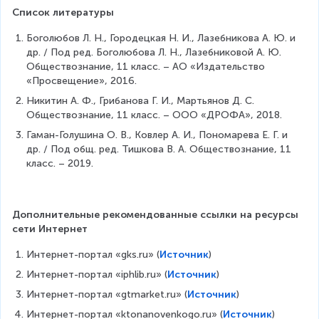
Список литературы
Боголюбов Л. Н., Городецкая Н. И., Лазебникова А. Ю. и 
др. / Под ред. Боголюбова Л. Н., Лазебниковой А. Ю. 
Обществознание, 11 класс. – АО «Издательство 
«Просвещение», 2016.
Никитин А. Ф., Грибанова Г. И., Мартьянов Д. С. 
Обществознание, 11 класс. – ООО «ДРОФА», 2018.
Гаман-Голушина О. В., Ковлер А. И., Пономарева Е. Г. и 
др. / Под общ. ред. Тишкова В. А. Обществознание, 11 
класс. – 2019.
Дополнительные рекомендованные ссылки на ресурсы 
сети Интернет
Интернет-портал «gks.ru» (
Источник
)
Интернет-портал «iphlib.ru» (
Источник
)
Интернет-портал «gtmarket.ru» (
Источник
)
Интернет-портал «ktonanovenkogo.ru» (
Источник
)