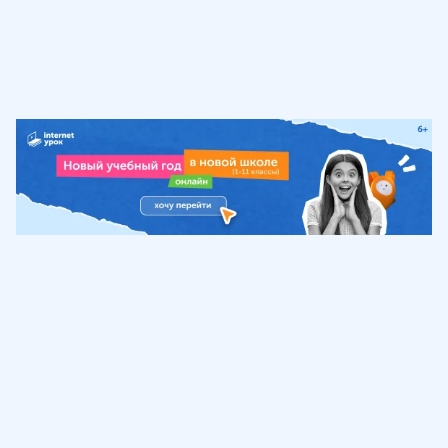
Обучение
ИнтернетУрок
Помощь