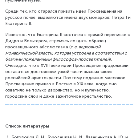
публичные музеи.
Среди тех, кто старался привить идеи Просвещения на 
русской почве, выделяются имена двух монархов: Петра I и 
Екатерины II.
Известно, что Екатерина II состояла в прямой переписке с 
Дидро и Вольтером, стремясь создать образец 
просвещенного абсолютизма (
т. е. верховной 
монархической власти, которая устроена в соответствии с 
благими пожеланиями философов-просветителей
). 
Очевидно, что в XVIII веке идеи Просвещения продолжали 
оставаться достоянием узкой части высших слоев 
российской аристократии. Поэтому подлинно массовое 
Просвещение пришло в Россию в XIX веке, когда оно 
охватило не только дворянство, но и купечество, 
городские слои и даже зажиточное крестьянство.
Список литературы
Боголюбов Л. Н., Городецкая Н. И., Лазебникова А. Ю. и 