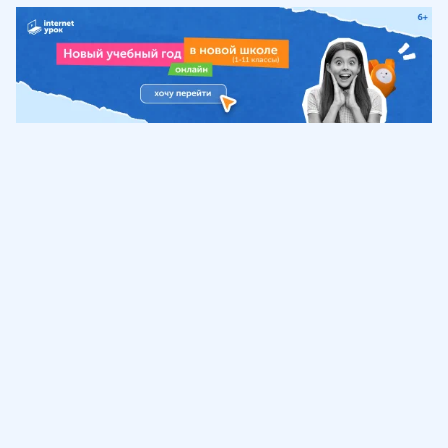
Обучение
ИнтернетУрок
Помощь
© ИнтернетУрок, 2009-
2026
8 (800) 775-41-21
info@interneturok.ru
101 000, г. Москва а/я 711 ООО «ИНТЕРДА»