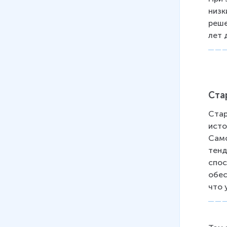
15
.
Ценные бумаги
низк
9 мин
реше
лет 
16
.
Кредитование
8 мин
17
.
Банковская система
9 мин
Ста
18
.
Монетарная политика
Стар
10 мин
исто
19
.
Валютный курс
Само
10 мин
тенд
спос
20
.
Свободные
обес
экономические зоны
что 
11 мин
21
.
Экономические реформы в
России