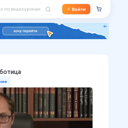
Войти
аботица
ние