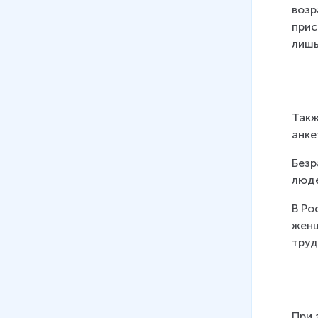
возр
09
.
Рынок. Ч. 1
прис
10 мин
лишь
10
.
Конкуренция и монополия
10 мин
11
.
Экономический цикл и его
Такж
фазы
анке
12 мин
Безр
12
.
Основные
люде
макроэкономические модели
11 мин
В Ро
женщ
13
.
Государство и экономика
труд
11 мин
14
.
Занятость и безработица
9 мин
При 