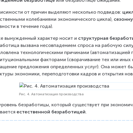
ужденной безработице
 или безработице ожидания.
висимости от причин выделяют несколько подвидов: 
цик
ственными колебаниями экономического цикла), 
сезонн
вности в течение года).
е вынужденный характер носит и 
структурная безработ
аботица вызвана несовпадением спроса на рабочую силу
ловлена технологическими причинами (автоматизацией про
итуциональными факторами (сворачивание тех или иных
ащение предложения определенных услуг). Она может бы
ктуры экономики, переподготовки кадров и открытия нов
Рис. 4. Автоматизация производства
уровень безработицы, который существует при экономиче
вается 
естественной безработицей
.