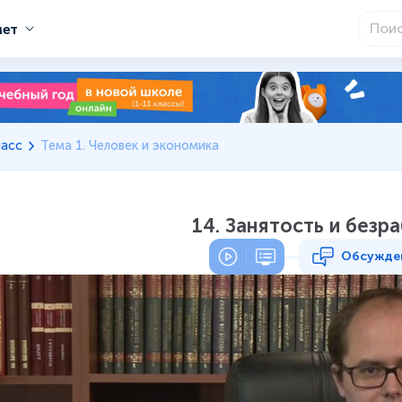
мет
ласс
Тема 1. Человек и экономика
14. Занятость и безр
Обсужде