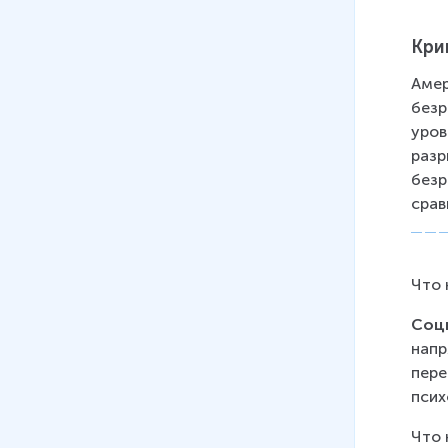
Кри
Амер
безр
уров
разр
безр
срав
Что 
Соц
напр
пере
псих
Что 