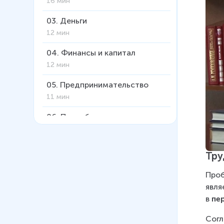
16 мин
03
.
Деньги
12 мин
04
.
Финансы и капитал
12 мин
05
.
Предпринимательство
11 мин
06
.
Потребитель в системе
экономических отношений
8 мин
Тру
07
.
Налогообложение
11 мин
Проб
явля
08
.
Факторы и формы
в 
пе
производства
13 мин
Согл