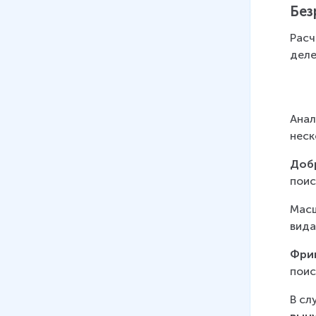
Без
Расч
деле
Анал
неск
Доб
поис
Масш
вида
Фри
поис
В сл