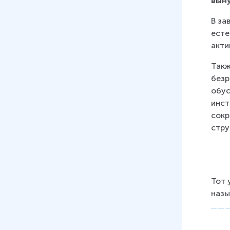
вын
В за
есте
акти
Такж
безр
обус
инст
сокр
стру
Тот 
назы