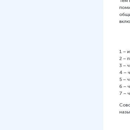
Тем 
13 мин
поми
общи
вклю
1 – 
2 – 
3 – 
4 – 
5 – 
6 – 
7 – 
Сово
назы