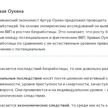
вая Оукена
иканский экономист Артур Оукен предложил проводить а
аботицей. На основе эмпирических исследований он выя
ня ВВП и ростом безработицы. Это означает, что росту
ыв между потенциальным и фактическим ВВП. Кривая Оуке
аботицы по сравнению с ее естественным уровнем приво
нению с потенциальным.
касается последствий безработицы, то они довольно ра
иальные последствия
 носят почти целиком негативный х
яженности, уровня преступности и смертности, зачастую
ворота. Они проявляются и на индивидуальном уровне – в
ологических следствиях.
касается 
экономических следствий
, то среди них есть