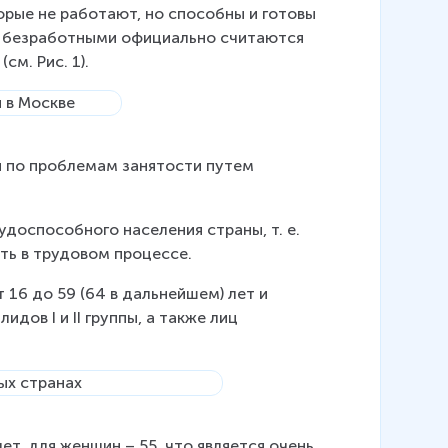
торые не работают, но способны и готовы 
ии безработными официально считаются 
см. Рис. 1).
я по проблемам занятости путем 
удоспособного населения страны, т. е. 
ть в трудовом процессе.
16 до 59 (64 в дальнейшем) лет и 
дов I и II группы, а также лиц 
т, для женщин – 55, что является очень 