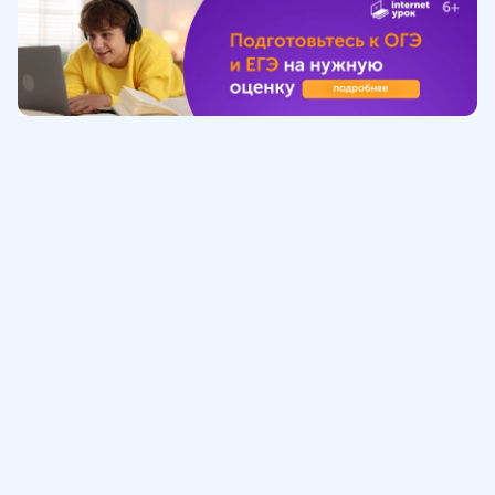
Обучение
ИнтернетУрок
Помощь
© ИнтернетУрок, 2009-
2026
8 (800) 775-41-21
info@interneturok.ru
101 000, г. Москва а/я 711 ООО «ИНТЕРДА»