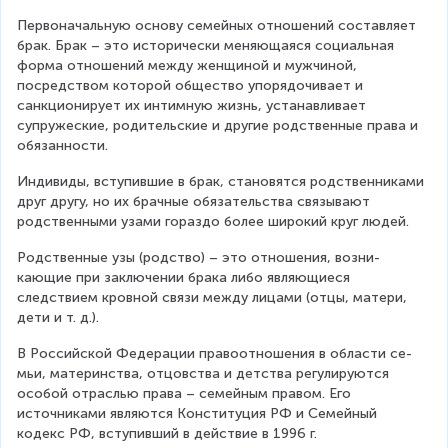
Первоначальную основу семейных отношений составляет 
брак. Брак – это исторически меняющаяся социальная 
фор­ма отношений между женщиной и мужчиной, 
посредством которой общество упорядочивает и 
санкционирует их ин­тимную жизнь, устанавливает 
супружеские, родительские и другие родственные права и 
обязанности.
Индивиды, вступившие в брак, становятся родственни­ками 
друг другу, но их брачные обязательства связывают 
родственными узами гораздо более широкий круг людей.
Родственные узы (родство) – это отношения, возни­
кающие при заключении брака либо являющиеся 
следствием кровной связи между лицами (отцы, матери, 
дети и т. д.).
В Российской Федерации правоотношения в области се­
мьи, материнства, отцовства и детства регулируются 
особой отраслью права – семейным правом. Его 
источниками явля­ются Конституция РФ и Семейный 
кодекс РФ, вступивший в действие в 1996 г.