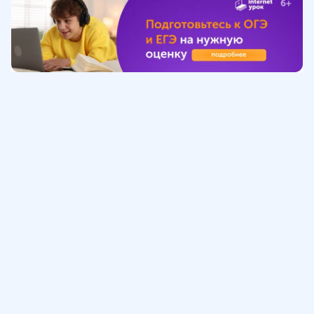
Обучение
ИнтернетУрок
Помощь
© ИнтернетУрок, 2009-
2026
8 (800) 775-41-21
info@interneturok.ru
101 000, г. Москва а/я 711 ООО «ИНТЕРДА»