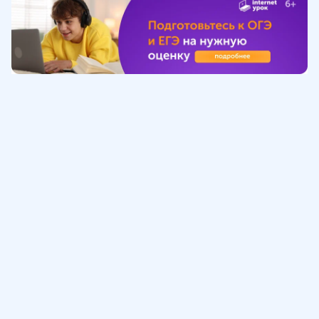
Обучение
ИнтернетУрок
Помощь
© ИнтернетУрок, 2009-
2026
8 (800) 775-41-21
info@interneturok.ru
101 000, г. Москва а/я 711 ООО «ИНТЕРДА»