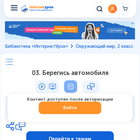
Библиотека «ИнтернетУрок»
Окружающий мир, 2 класс
03. Берегись автомобиля
Контент доступен после авторизации
Тренировка
Войти
0
из
7
1
Перейти к темам