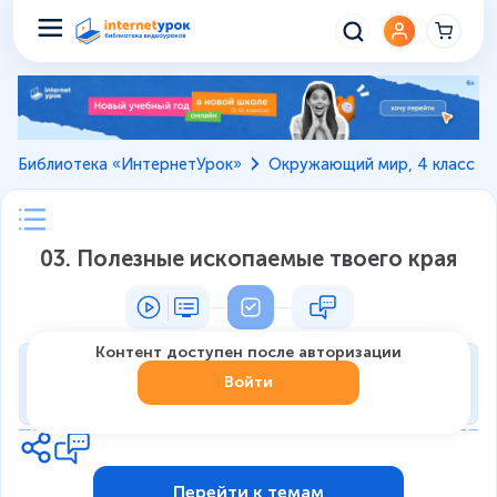
Библиотека «ИнтернетУрок»
Окружающий мир, 4 класс
03. Полезные ископаемые твоего края
Контент доступен после авторизации
Тренировка
Войти
0
из
5
1
Перейти к темам