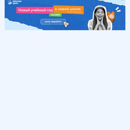
Обучение
ИнтернетУрок
Помощь
© ИнтернетУрок, 2009-
2026
8 (800) 775-41-21
info@interneturok.ru
101 000, г. Москва а/я 711 ООО «ИНТЕРДА»