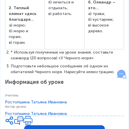
б) лечиться и 
6. Олеандр – 
2. Теплый 
отдыхать;
это…
климат здесь 
в) работать.
а) трава;
благодаря…
б) кустарник;
а) морю;
в) высокое 
б) морю и 
дерево.
горам;
в) горам.
* Используя полученные на уроке знания, составьте 
сканворд (20 вопросов) «У Черного моря».
Подготовьте небольшое сообщение об одном из 
обитателей Черного моря. Нарисуйте иллюстрацию.
Информация об уроке
Учитель
:
Ростопшина Татьяна Ивановна
Автор урока
:
Ростопшина Татьяна Ивановна