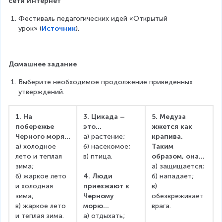
сети Интернет
Фестиваль педагогических идей «Открытый 
урок» (
Источник
).     
Домашнее задание
Выберите необходимое продолжение приведенных 
утверждений.
1. На 
3. Цикада – 
5. Медуза 
побережье 
это…
жжется как 
Черного моря…
а) растение;
крапива. 
а) холодное 
б) насекомое;
Таким 
лето и теплая 
в) птица.
образом, она…
зима;
а) защищается;
б) жаркое лето 
4. Люди 
б) нападает;
и холодная 
приезжают к 
в) 
зима;
Черному 
обезвреживает 
в) жаркое лето 
морю…
врага.
и теплая зима.
а) отдыхать;