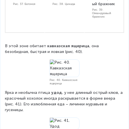
Рис. 37. Богомол
Рис. 38. Цикада
Рис. 39.
Олеандровый
бражник
В этой зоне обитает 
кавказская ящерица
, она 
безобидная, быстрая и ловкая (рис. 40).
Рис. 40. Кавказская
ящерица
Ярка и необычна птица 
удод
, у нее длинный острый клюв, а 
красочный хохолок иногда раскрывается в форме веера 
(рис. 41). Его излюбленная еда – личинки муравьев и 
гусеницы.