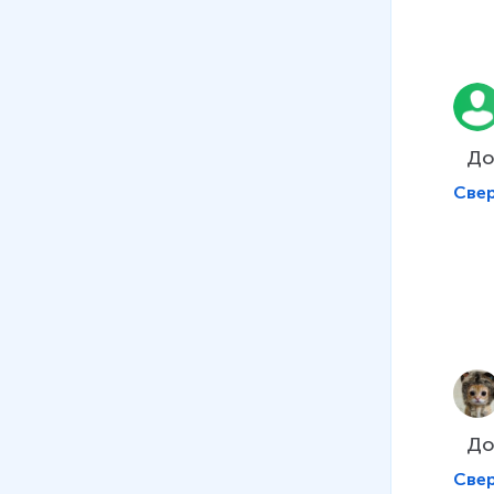
До
Све
До
Све