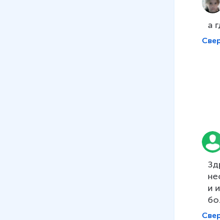
а 
Све
Зд
не
и 
бо
Све