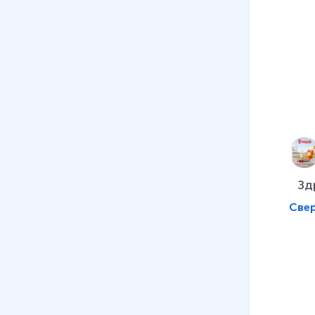
Зд
Све