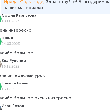
Ирада  Садыгзаде, 
Здравствуйте! Благодарим ва
наших материалах! 
София Карпузова
10.11.2023
ень интересно
Юлия
24.03.2023
асибо большое!
Ева Руденко
16.12.2022
ень интересный урок
Никита Белых
16.12.2022
асибо большое очень интересно!
Иван Розов