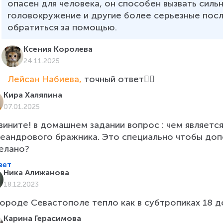
опасен для человека, он способен вызвать сильн
головокружение и другие более серьезные посл
обратиться за помощью. 
Ксения Королева
24.11.2025
Лейсан Набиева, 
точный ответ👍🏻
Кира Халяпина
07.01.2025
вините! в домашнем задании вопрос : чем является
еандрового бражника. Это специально чтобы до
елано?
вет
Ника Алижанова
18.12.2023
городе Севастополе тепло как в субтропиках 18 де
Карина Герасимова