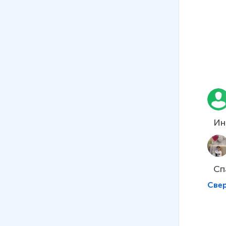
Ин
Сп
Све