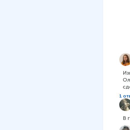
Из
Ол
сд
1 от
В 