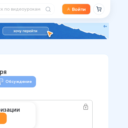
Войти
оря
Обсуждение
ризации