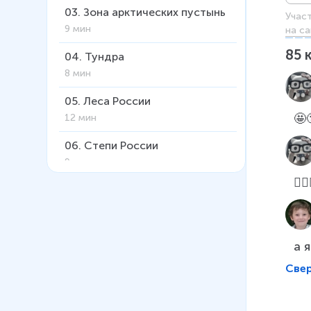
03
.
Зона арктических пустынь
Учас
9 мин
на са
85
04
.
Тундра
8 мин
05
.
Леса России
🤩
12 мин
06
.
Степи России
9 мин
👍🏻
07
.
Пустыни
6 мин
08
.
У Черного моря
а 
8 мин
Све
09
.
Охрана природы
12 мин