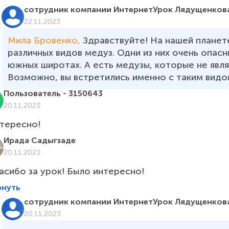
сотрудник компании ИнтернетУрок Лядущенкова
22.11.2023
Мила Бровенко, 
Здравствуйте! На нашей планет
различных видов медуз. Одни из них очень опасн
южных широтах. А есть медузы, которые не явля
Возможно, вы встретились именно с таким видом
Пользователь - 3150643
20.11.2023
тересно!
Ирада Садыгзаде
20.11.2023
асибо за урок! Было интересно!
рнуть
сотрудник компании ИнтернетУрок Лядущенкова
20.11.2023