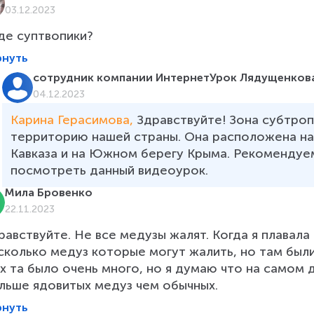
03.12.2023
где суптвопики?
рнуть
сотрудник компании ИнтернетУрок Лядущенкова
04.12.2023
Карина Герасимова, 
Здравствуйте! Зона субтро
территорию нашей страны. Она расположена н
Кавказа и на Южном берегу Крыма. Рекомендуем
посмотреть данный видеоурок. 
Мила Бровенко
22.11.2023
равствуйте. Не все медузы жалят. Когда я плавала
сколько медуз которые могут жалить, но там были
их та было очень много, но я думаю что на самом
льше ядовитых медуз чем обычных.
рнуть