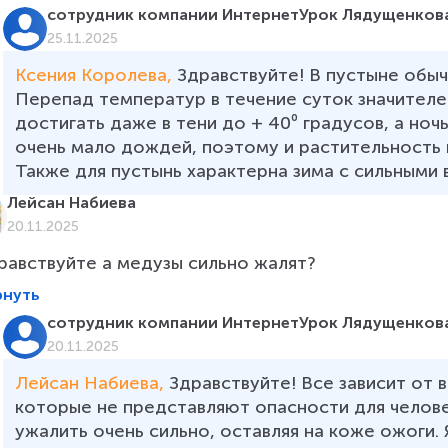
сотрудник компании ИнтернетУрок Лядущенкова
25.11.2025
Ксения Королева, 
Здравствуйте! В пустыне обыч
Перепад температур в течение суток значител
достигать даже в тени до + 40⁰ градусов, а ночь
очень мало дождей, поэтому и растительность в
Также для пустынь характерна зима с сильными 
Лейсан Набиева
20.11.2025
равствуйте а медузы сильно жалят?
рнуть
сотрудник компании ИнтернетУрок Лядущенкова
20.11.2025
Лейсан Набиева, 
Здравствуйте! Все зависит от в
которые не представляют опасности для человек
ужалить очень сильно, оставляя на коже ожоги.