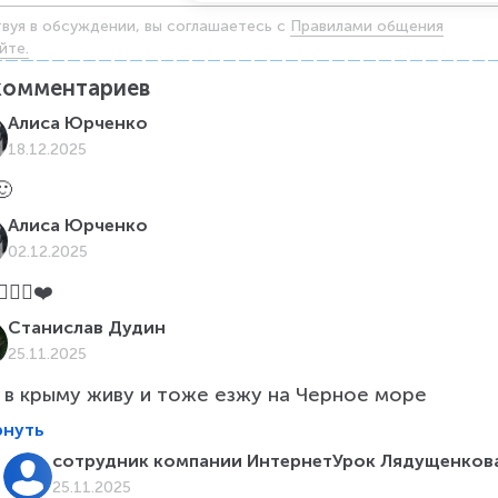
твуя в обсуждении, вы соглашаетесь c
Правилами общения
йте.
комментариев
Алиса Юрченко
18.12.2025
🙂
Алиса Юрченко
02.12.2025
🤩👍🏻❤️
Станислав Дудин
25.11.2025
я в крыму живу и тоже езжу на Черное море
рнуть
сотрудник компании ИнтернетУрок Лядущенкова
25.11.2025