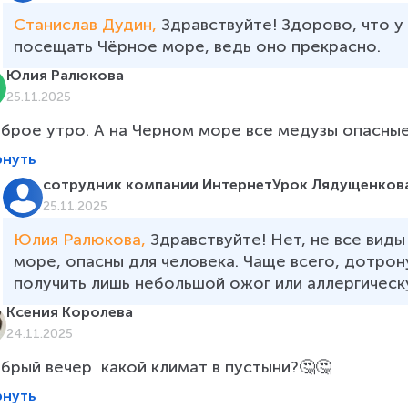
Станислав Дудин, 
Здравствуйте! Здорово, что у
посещать Чёрное море, ведь оно прекрасно. 
Юлия Ралюкова
25.11.2025
брое утро. А на Черном море все медузы опасны
рнуть
сотрудник компании ИнтернетУрок Лядущенкова
25.11.2025
Юлия Ралюкова, 
Здравствуйте! Нет, не все вид
море, опасны для человека. Чаще всего, дотро
получить лишь небольшой ожог или аллергическ
Ксения Королева
24.11.2025
брый вечер  какой климат в пустыни?🤔🤔
рнуть