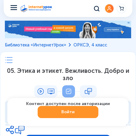
Библиотека «ИнтернетУрок»
ОРКСЭ, 4 класс
05. Этика и этикет. Вежливость. Добро и
зло
Контент доступен после авторизации
Тренировка
Войти
0
из
7
1