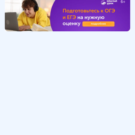
Обучение
ИнтернетУрок
Помощь
© ИнтернетУрок, 2009-
2026
8 (800) 775-41-21
info@interneturok.ru
101 000, г. Москва а/я 711 ООО «ИНТЕРДА»