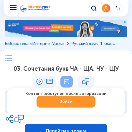
Библиотека «ИнтернетУрок»
Русский язык, 1 класс
03. Сочетания букв ЧА - ЩА, ЧУ - ЩУ
Контент доступен после авторизации
Тренировка
Войти
0
из
7
1
Перейти к темам