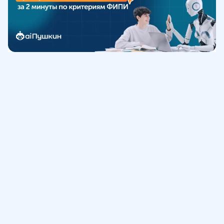
Обучение
ИнтернетУрок
Помощь
© ИнтернетУрок, 2009-
2026
8 (800) 775-41-21
info@interneturok.ru
101 000, г. Москва а/я 711 ООО «ИНТЕРДА»