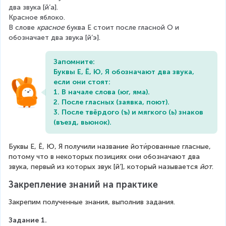
два звука [й’а].
Красное яблоко.
В слове 
красное
 буква Е стоит после гласной О и 
обозначает два звука [й’э].
Запомните: 
Буквы Е, Ё, Ю, Я обозначают два звука, 
если они стоят: 
1. В начале слова (юг, яма). 
2. После гласных (заявка, поют). 
3. После твёрдого (ъ) и мягкого (ь) знаков 
(въезд, вьюнок).
Буквы Е, Ё, Ю, Я получили название йоти́рованные гласные, 
потому что в некоторых позициях они обозначают два 
звука, первый из которых звук [й’], который называется 
йот
.
Закрепление знаний на практике
Закрепим полученные знания, выполнив задания.
Задание 1.