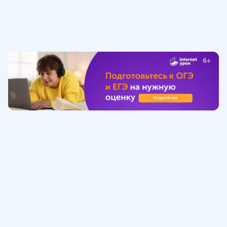
Обучение
ИнтернетУрок
Помощь