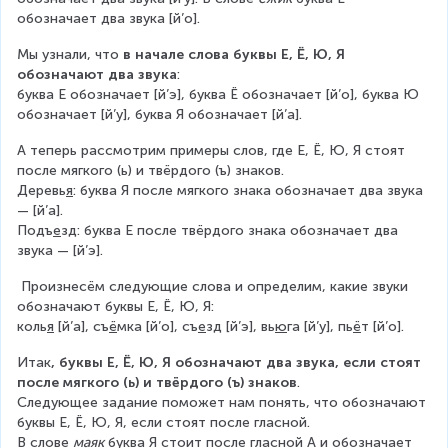
обозначает два звука [й’о].
Мы узнали, что 
в начале слова буквы Е, Ё, Ю, Я 
обозначают два звука
:
буква Е обозначает [й’э], буква Ё обозначает [й’о], буква Ю 
обозначает [й’у], буква Я обозначает [й’а].
А теперь рассмотрим примеры слов, где Е, Ё, Ю, Я стоят 
после мягкого (ь) и твёрдого (ъ) знаков.
Деревь
я
: буква Я после мягкого знака обозначает два звука 
— [й’а].
Подъ
е
зд: буква Е после твёрдого знака обозначает два 
звука — [й’э].
 Произнесём следующие слова и определим, какие звуки 
обозначают буквы Е, Ё, Ю, Я:
коль
я
 [й’а], съ
ё
мка [й’о], съ
е
зд [й’э], вь
ю
га [й’у], пь
ё
т [й’о].
Итак
, буквы Е, Ё, Ю, Я обозначают два звука, если стоят 
после мягкого (ь) и твёрдого (ъ) знаков
.
Следующее задание поможет нам понять, что обозначают 
буквы Е, Ё, Ю, Я, если стоят после гласной.
В слове 
маяк
 буква Я стоит после гласной А и обозначает 