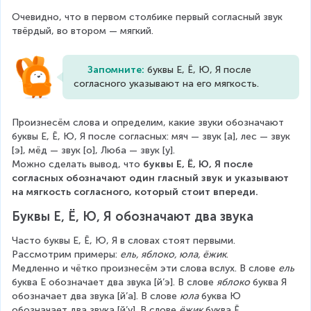
Очевидно, что в первом столбике первый согласный звук 
твёрдый, во втором — мягкий.
Запомните: 
буквы Е, Ё, Ю, Я после 
согласного указывают на его мягкость.
Произнесём слова и определим, какие звуки обозначают 
буквы Е, Ё, Ю, Я после согласных: мяч — звук [а], лес — звук 
[э], мёд — звук [о], Люба — звук [у].
Можно сделать вывод, что 
буквы Е, Ё, Ю, Я после 
согласных обозначают один гласный звук и указывают 
на мягкость согласного, который стоит впереди.
Буквы Е, Ё, Ю, Я обозначают два звука
Часто буквы Е, Ё, Ю, Я в словах стоят первыми.
Рассмотрим примеры: 
ель, яблоко, юла, ёжик
.
Медленно и чётко произнесём эти слова вслух. В слове 
ель
буква Е обозначает два звука [й’э]. В слове 
яблоко
 буква Я 
обозначает два звука [й’а]. В слове 
юла
 буква Ю 
обозначает два звука [й’у]. В слове 
ёжик
 буква Ё 