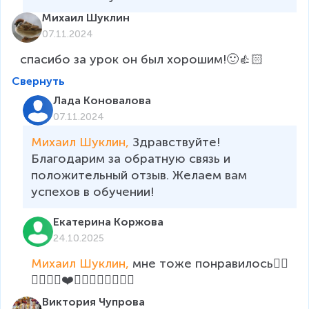
Михаил Шуклин
07.11.2024
спасибо за урок он был хорошим!🙂👍🏻
Свернуть
Лада Коновалова
07.11.2024
Михаил Шуклин, 
Здравствуйте! 
Благодарим за обратную связь и 
положительный отзыв. Желаем вам 
успехов в обучении!
Екатерина Коржова
24.10.2025
Михаил Шуклин, 
мне тоже понравилось👍🏻
👍🏻👍🏻❤️🔥🤩😍🤗😀🔥🔥🔥
Виктория Чупрова