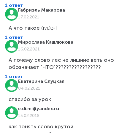
1 ответ
Габриэль Макарова
17.02.2021
А что такое (гл.).:-!
1 ответ
Мирослава Кашлюкова
16.02.2021
А почему слово лес не лишние веть оно 
обозначает "ЧТО"?????????????????
1 ответ
Екатерина Слуцкая
04.02.2021
спасибо за урок
e.di.mi@yandex.ru
15.02.2018
как понять слово крутой
