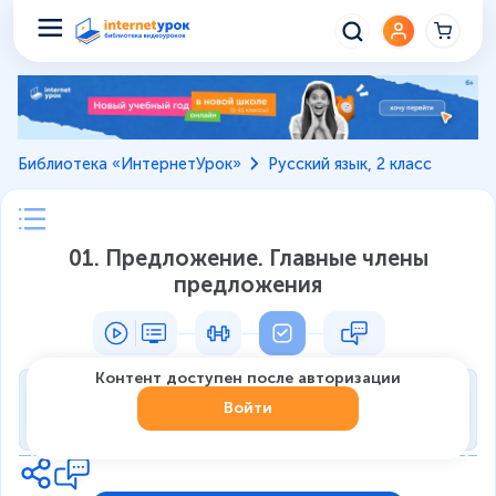
Библиотека «ИнтернетУрок»
Русский язык, 2 класс
01. Предложение. Главные члены
предложения
Контент доступен после авторизации
Тренировка
Войти
0
из
7
1