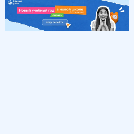
Обучение
ИнтернетУрок
Помощь
© ИнтернетУрок, 2009-
2026
8 (800) 775-41-21
info@interneturok.ru
101 000, г. Москва а/я 711 ООО «ИНТЕРДА»