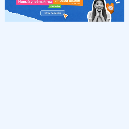
Обучение
ИнтернетУрок
Помощь
© ИнтернетУрок, 2009-
2026
8 (800) 775-41-21
info@interneturok.ru
101 000, г. Москва а/я 711 ООО «ИНТЕРДА»
Соглашение о пользовании сайтом
Сведения об образовательной программе