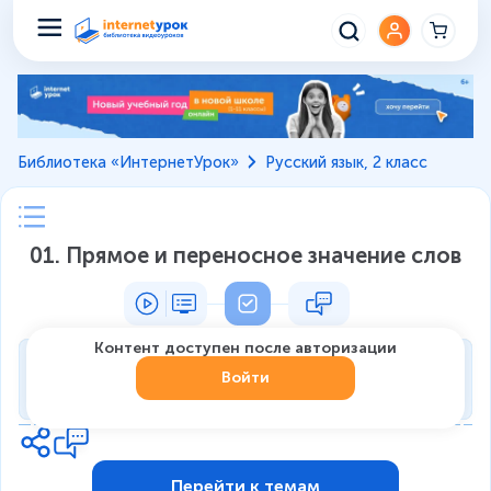
Библиотека «ИнтернетУрок»
Русский язык, 2 класс
01. Прямое и переносное значение слов
Контент доступен после авторизации
Тренировка
Войти
0
из
7
1
Перейти к темам