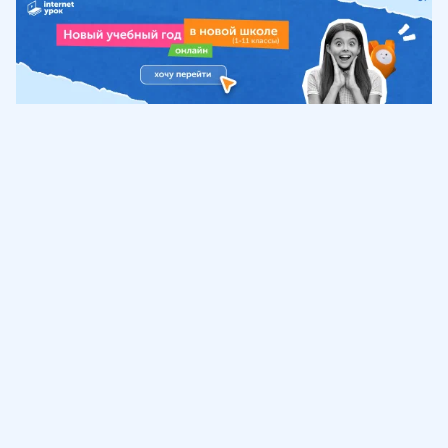
Обучение
ИнтернетУрок
Помощь
© ИнтернетУрок, 2009-
2026
8 (800) 775-41-21
info@interneturok.ru
101 000, г. Москва а/я 711 ООО «ИНТЕРДА»