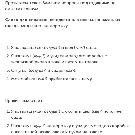
Прочитаем текст. Заменим вопросы подходящими по 
смыслу словами.
Слова для справок:
 неподвижно, с охоты, по аллее, из 
гнезда, медленно, на дорожку.
Я возвращался (
откуда?
) и шёл (
где?
) сада.
Я взглянул (
куда?
) и увидел молодого воробья с 
желтизной около клюва и пухом на голове.
Он упал (
откуда?
) и сидел (
как?
).
Моя собака (
как?
) приближалась к нему.
Правильный ответ:
Я возвращался (
откуда?
) с охоты и шёл (
где?
) по аллее 
сада.
Я взглянул (
куда?
) на дорожку и увидел молодого воробья 
с желтизной около клюва и пухом на голове.