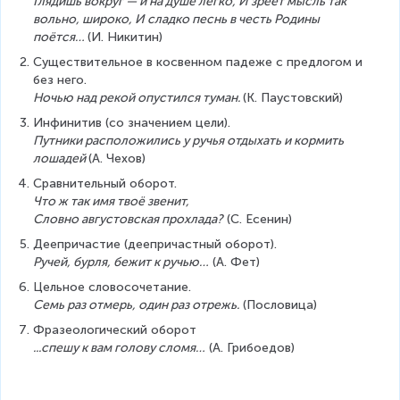
Глядишь вокруг — и на душе легко, И зреет мысль так 
вольно, широко, И сладко песнь в честь Родины 
поётся… 
(И. Никитин)
Существительное в косвенном падеже с предлогом и 
без него.
Ночью над рекой опустился туман. 
(К. Паустовский)
Инфинитив (со значением цели).
Путники расположились у ручья отдыхать и кормить 
лошадей 
(А. Чехов)
Сравнительный оборот.
Что ж так имя твоё звенит,
Словно августовская прохлада?
 (С. Есенин)
Деепричастие (деепричастный оборот).
Ручей, бурля, бежит к ручью…
 (А. Фет)
Цельное словосочетание.
Семь раз отмерь, один раз отрежь.
 (Пословица)
Фразеологический оборот
...спешу к вам голову сломя…
 (А. Грибоедов)