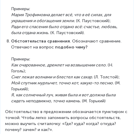
Примеры:
Мария Трофимовна делает всё, что в её силах, для 
украшения и обогащения земли.
 (К. Паустовский);
Ради его спасения было отдано всё: счастье, любовь, 
была отдана жизнь.
 (К. Паустовский).
Обстоятельства сравнения
. Обозначают сравнение. 
Отвечают на вопрос 
подобно чему?
Примеры:
Как очарованное, дремлет на возвышении село.
 (Н. 
Гоголь);
Снег лежал волнами и блестел как сахар.
 (Л. Толстой);
Мой спутник мурлычет, точно кот, какую-то песню.
 (М. 
Горький);
Я, как солнечный луч, живая была и вот должна была 
сидеть неподвижно, точно камень.
 (М. Горький)
Обстоятельство в предложении обозначается пунктиром с 
точкой. Чтобы легко запомнить вопросы обстоятельств, 
можно выучить считалочку: «Где? куда? когда? откуда? 
почему? зачем? и как?».