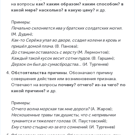
на вопросы 
как? каким образом? каким способом? в 
какой мере? насколько? в какую цену?
 и др.
Примеры:
Печально склоняется ива у братских солдатских могил.
(М. Дудин);
Как-то Серёжа упал во дворе, ссадил колени в кровь и 
пришёл домой плача.
 (В. Панова);
До станции оставалось с версту
 (М. Лермонтов);
Каждый такой кусок весит сотни пудов.
 (В. Гаршин);
Дерзок он был до сумасбродства…
 (И. Тургенев)
Обстоятельства причины
. Обозначают причину 
совершения действия или возникновения признака. 
Отвечают на вопросы 
почему? отчего? из-за чего? по 
какой причине?
 и др.
Примеры:
Отчего волна морская так мне дорога?
 (А. Жаров);
Нескошенные травы так душисты, что с непривычки 
туманится и тяжелеет голова
. (К. Паустовский);
Ему стало стыдно из-за его сомнений.
 (И. Тургенев)