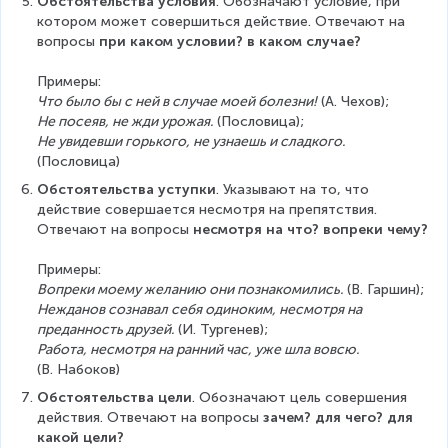
Обстоятельства условия
. Обозначают условие, при 
котором может совершиться действие. Отвечают на 
вопросы 
при каком условии? в каком случае?
Примеры:
Что было бы с ней в случае моей болезни!
 (А. Чехов);
Не посеяв, не жди урожая.
 (Пословица);
Не увидевши горького, не узнаешь и сладкого.
(Пословица)
Обстоятельства уступки
. Указывают на то, что 
действие совершается несмотря на препятствия. 
Отвечают на вопросы 
несмотря на что? вопреки чему?
Примеры:
Вопреки моему желанию они познакомились.
 (В. Гаршин);
Нежданов сознавал себя одиноким, несмотря на 
преданность друзей.
 (И. Тургенев);
Работа, несмотря на ранний час, уже шла вовсю.
(В. Набоков)
Обстоятельства цели
. Обозначают цель совершения 
действия. Отвечают на вопросы 
зачем? для чего? для 
какой цели?