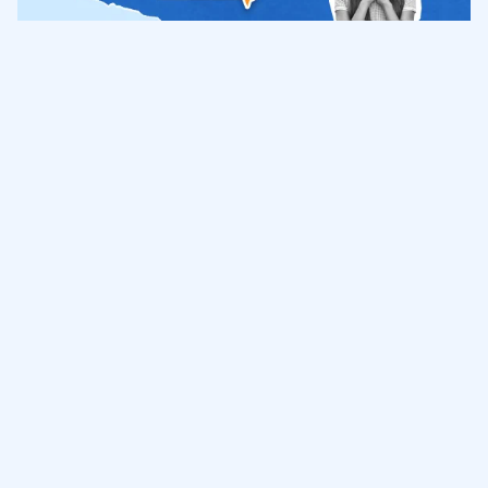
Обучение
ИнтернетУрок
Помощь
© ИнтернетУрок, 2009-
2026
8 (800) 775-41-21
info@interneturok.ru
101 000, г. Москва а/я 711 ООО «ИНТЕРДА»
Соглашение о пользовании сайтом
Сведения об образовательной программе
Политика в отношении обработки персональных данных