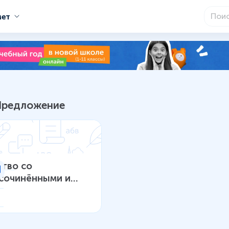
мет
роки школьной программы
Предложение
тво со
сочинёнными и
подчинёнными
жениями