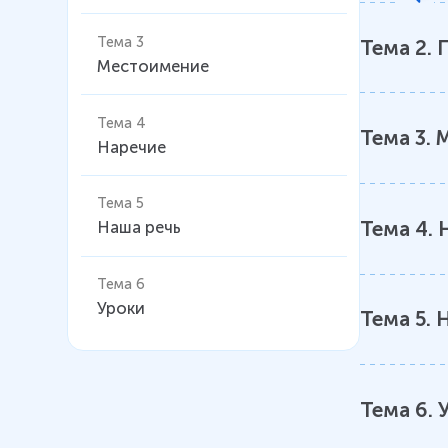
Тема 3
Тема
2
.
Местоимение
Тема 4
Тема
3
.
Наречие
Тема 5
Тема
4
.
Наша речь
Тема 6
Уроки
Тема
5
.
Н
Тема
6
.