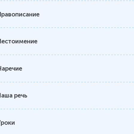
Правописание
Местоимение
Наречие
аша речь
Уроки