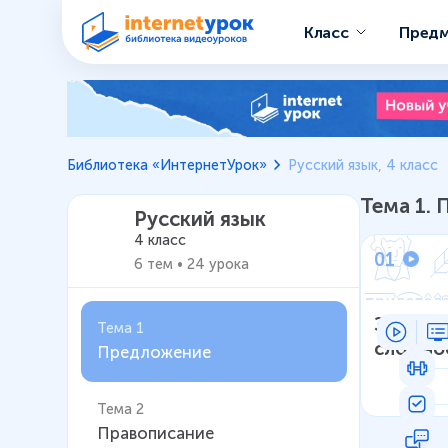
Класс
Пред
Русский язык 4 класс – У
Библиотека «ИнтернетУрок»
Русский язык, 4 класс
Тема
1
.
Русский язык
4 класс
01
6
тем
•
24
урока
Знакомс
Тема 1
сложно
Предложение
сложно
предло
Тема 2
Правописание