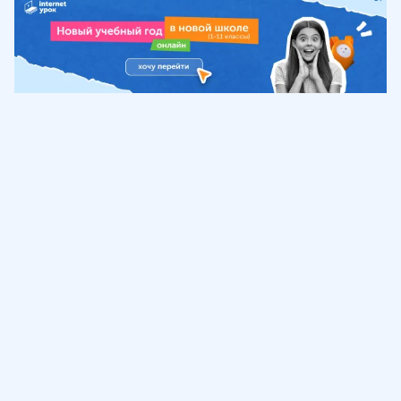
Обучение
ИнтернетУрок
Помощь
© ИнтернетУрок, 2009-
2026
8 (800) 775-41-21
info@interneturok.ru
101 000, г. Москва а/я 711 ООО «ИНТЕРДА»