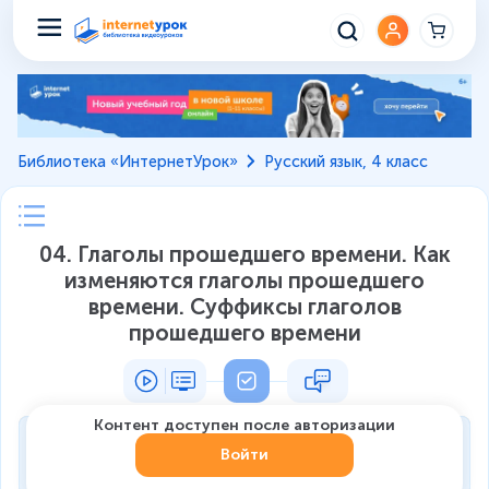
Библиотека «ИнтернетУрок»
Русский язык, 4 класс
04. Глаголы прошедшего времени. Как
изменяются глаголы прошедшего
времени. Суффиксы глаголов
прошедшего времени
Контент доступен после авторизации
Тренировка
Войти
0
из
7
1