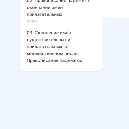
02
.
Правописание падежных
окончаний имён
прилагательных
8 мин
03
.
Склонение имён
существительных и
прилагательных во
множественном числе.
Правописание падежных
окончаний
11 мин
04
.
Глаголы прошедшего
времени. Как изменяются
глаголы прошедшего времени.
Суффиксы глаголов
прошедшего времени
9 мин