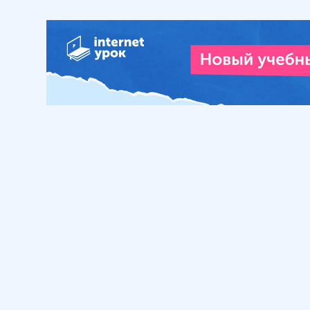
Обучение
Интернет
Личный кабинет
О нас
Библиотека уроков
Наша фил
Домашняя школа
О школе