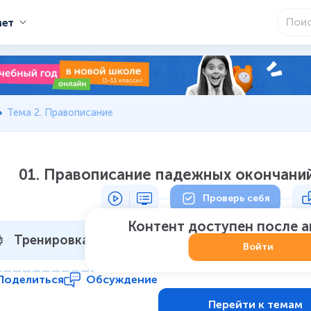
мет
Тема 2. Правописание
01. Правописание падежных окончани
Проверь себя
Контент доступен после 
Тренировка 1
Не начат
:
0
из
7
Войти
Поделиться
Обсуждение
Перейти к темам