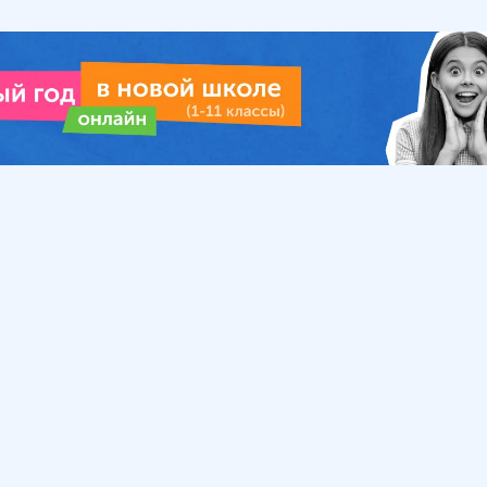
Урок
Помощь
Обратиться в поддержку
ософия
Вопросы и ответы
Инструкция по работе
с системой