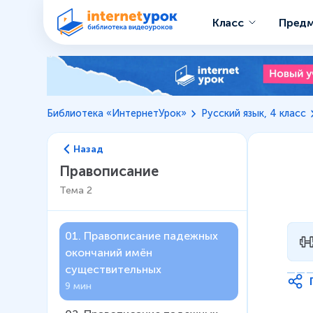
Класс
Пред
Библиотека «ИнтернетУрок»
Русский язык, 4 класс
Назад
Правописание
Тема
2
01
.
Правописание падежных
окончаний имён
существительных
9 мин