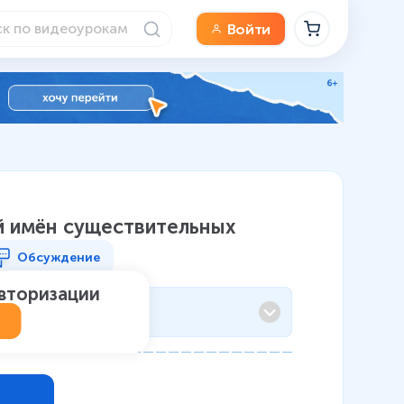
Войти
й имён существительных
Обсуждение
авторизации