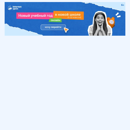
Обучение
ИнтернетУрок
Помощь
© ИнтернетУрок, 2009-
2026
8 (800) 775-41-21
info@interneturok.ru
101 000, г. Москва а/я 711 ООО «ИНТЕРДА»