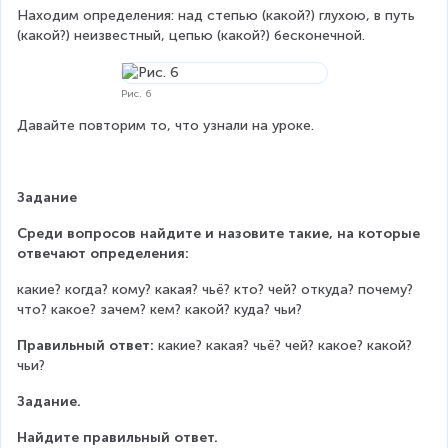
Находим определения: над степью (какой?) глухою, в путь 
(какой?) неизвестный, цепью (какой?) бесконечной.
Рис. 6
Давайте повторим то, что узнали на уроке.
Задание
Среди вопросов найдите и назовите такие, на которые 
отвечают определения:
какие? когда? кому? какая? чьё? кто? чей? откуда? почему? 
что? какое? зачем? кем? какой? куда? чьи?
Правильный ответ:
 какие? какая? чьё? чей? какое? какой? 
чьи?
Задание.
Найдите правильный ответ.