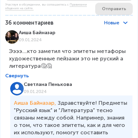
Участвуя в обсуждении, вы соглашаетесь c
Правилами
Отправить
общения на сайте.
36
комментариев
Новые
Аиша Байназар
09.01.2024
Ээээ....кто заметил что эпитеты метафоры 
художественные пейзажи это не руский а 
литература🤔🤔
Свернуть
Светлана Пенькова
09.01.2024
Аиша Байназар, 
Здравствуйте! Предметы 
"Русский язык" и "Литература" тесно 
связаны между собой. Например, знания 
о том, что такое эпитеты, как и для чего 
их используют, помогут составить 