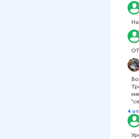
суффиксах и окончаниях имён
существительных и
прилагательных, глаголов
На
17 мин
08
.
Буквы И и Ы после Ц
6 мин
09
.
Позиционные чередования
согласных. Непроизносимые
согласные
Во
10 мин
Тр
мя
10
.
Контрольная работа по
"с
теме «Фонетика»
8 мин
4 от
Ур