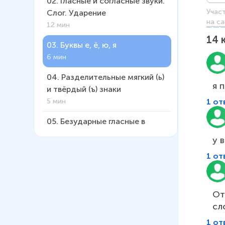
02
.
Гласные и согласные звуки.
Учас
Слог. Ударение
на са
12 мин
14
03
.
Буквы е, ё, ю, я
6 мин
04
.
Разделительные мягкий (ь)
я 
и твёрдый (ъ) знаки
1 от
5 мин
05
.
Безударные гласные в
корнях слов
у 
6 мин
1 от
06
.
Буквы О, Ё после шипящих
в корне слова
7 мин
От
сл
07
.
Правописание о—е (ё)
после шипящих и ц в
1 от