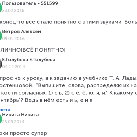
Пользователь - 551599
23.02.2016
конец-то всё стало понятно с этими звуками. Бол
Ветров Алексей
09.01.2016
Е.Голубева Е.Голубева
04.12.2014
прос не к уроку, а к заданию в учебнике Т. А. Лады
остенцовой.  "Выпишите  слова, распределяя их на
гкости согласных: 1) с ь, 2) с е, ё, ю, я, и." К како
ентябрь"? Ведь в нём есть и ь, е и я.
вета
Никита Никита
25.09.2014
оки просто супер!