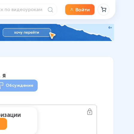
Войти
 я
Обсуждение
ризации