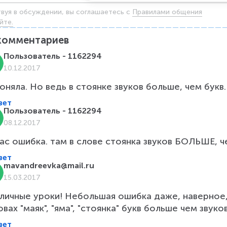
твуя в обсуждении, вы соглашаетесь c
Правилами общения
йте.
комментариев
Пользователь - 1162294
10.12.2017
поняла. Но ведь в стоянке звуков больше, чем букв.
вет
Пользователь - 1162294
08.12.2017
вас ошибка. там в слове стоянка звуков БОЛЬШЕ, че
вет
mavandreevka@mail.ru
15.03.2017
личные уроки! Небольшая ошибка даже, наверное, о
овах "маяк", "яма", "стоянка" букв больше чем звук
вет